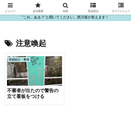
ビニール・プラスチック製品の卸販売は西川善
メニュー
会社概要
検索
取扱商品
サイドメニュー
”これ、ある？”と聞いてください。西川善が答えます！
注意喚起
実績紹介・事例
不審者が出たので警告の
立て看板をつける