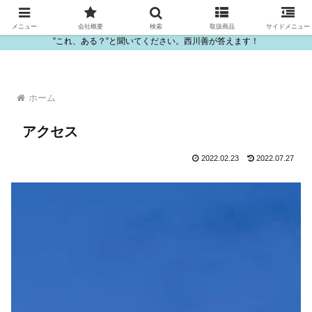
ビニール・プラスチック製品の卸販売は西川善
メニュー
会社概要
検索
取扱商品
サイドメニュー
”これ、ある？”と聞いてください。西川善が答えます！
ホーム
アクセス
2022.02.23
2022.07.27