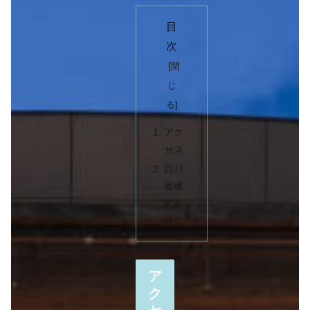
目
次
アク
セス
西川
善株
式会
社
ア
ク