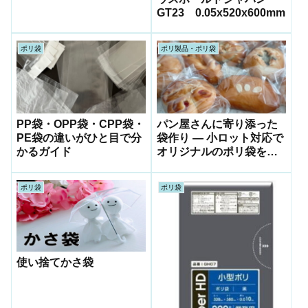
GT23 0.05x520x600mm
ポリ袋
ポリ製品・ポリ袋
PP袋・OPP袋・CPP袋・
パン屋さんに寄り添った
PE袋の違いがひと目で分
袋作り ― 小ロット対応で
かるガイド
オリジナルのポリ袋をお
届けします
ポリ袋
ポリ袋
使い捨てかさ袋