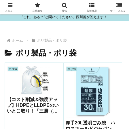
ビニール・プラスチック製品の卸販売は西川善
メニュー
会社概要
検索
取扱商品
サイドメニュー
”これ、ある？”と聞いてください。西川善が答えます！
ホーム
ポリ製品・ポリ袋
ポリ製品・ポリ袋
ポリ袋
ポリ袋
【コスト削減＆強度アッ
プ】HDPEとLLDPEのい
いとこ取り！「三層（多
層）ポリ袋」
厚手20L透明ごみ袋 ハ
ウスホールドジャパン