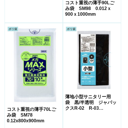
コスト重視の薄手90Lご
み袋 SM98 0.012ｘ
900ｘ1000mm
ポリ袋
ポリ袋
薄地小型サニタリー用
袋 黒/半透明 ジャパッ
クスR-02 R-03
コスト重視の薄手70Lご
0.01x280x320mm
み袋 SM78
0.12x800x900mm