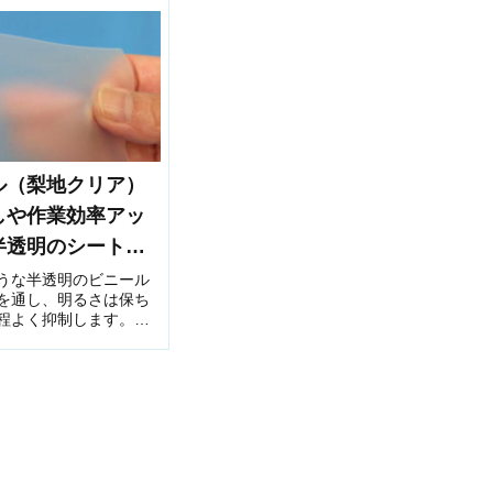
成分付与により、硫黄
効🔹 特徴：軽量・薄手（例：0.02〜
ぎますアシスタントの
0.05mm）保温性や結露防止機能（防霧
オウ性が必要です...
性）あり多くは透明またはや...
ル（梨地クリア）
しや作業効率アッ
半透明のシートの
法
うな半透明のビニール
を通し、明るさは保ち
程よく抑制します。ス
カット性に優れ、裁断
ー加工の作業効率を高