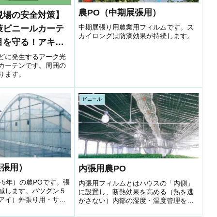
農PO（中期展張用）
現場の安全対策】
中期展張り用農業用フィルムです。ス
策ビニールカーテ
カイロングは防滴効果が持続します。
目を守る！アキレ
ィング
どに発生するアーク光
カーテンです。周囲の
ります。
ビニール
展張用）
内張用農PO
～5年）の農POです。張
内張用フィルムとはハウスの「内側」
減します。バツグン５
に設置し、断熱効果を高める（熱を逃
アイ）外張り用・サイ
がさない）内部の湿度・温度管理を補
布）・防霧・透明◆耐
助する夜間や冬場の保温対策に特に有