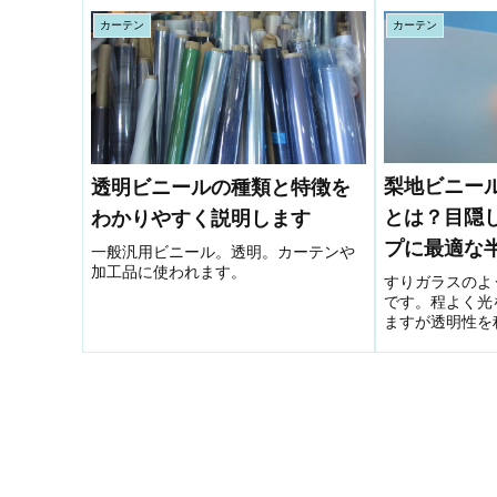
硫黄性耐イオウ
作業の省力化にもつながります。近紫
による劣化を防
外線をカットすることにより、スリッ
カーテン
カーテン
オーさんなぜ耐イ
プスやアブラムシ、オンシツコナジ
ラ...
梨地ビニー
透明ビニールの種類と特徴を
とは？目隠
わかりやすく説明します
プに最適な
一般汎用ビニール。透明。カーテンや
加工品に使われます。
特徴と活用
すりガラスのよ
です。程よく光
ますが透明性を
リップ性、ダイ
加工、ウエルダ
めます。