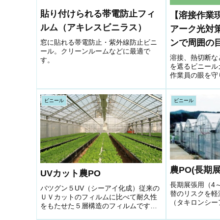
貼り付けられる帯電防止フィ
【溶接作業
ルム（アキレスビニラス）
アーク光対
ンで周囲の
窓に貼れる帯電防止・紫外線防止ビニ
ール。クリーンルームなどに最適で
スウエルデ
溶接、熱切断な
す。
を遮るビニール
作業員の眼を守
ビニール
ビニール
農PO(長期
UVカット農PO
長期展張用（4
バツグン５UV（シーアイ化成）従来の
替のリスクを軽
ＵＶカットのフィルムに比べて耐久性
（タキロンシー
をもたせた５層構造のフィルムです。
ド用・防滴（塗
害虫発生・病害抑制効果が期待でき、