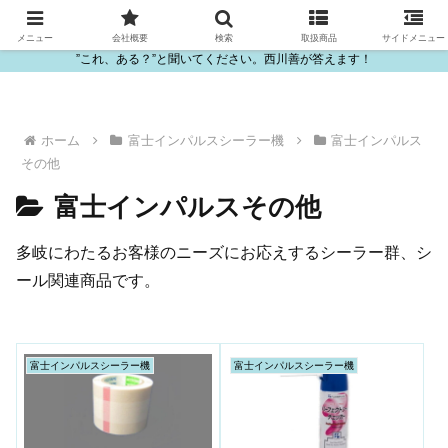
ビニール・プラスチック製品の卸販売は西川善
メニュー
会社概要
検索
取扱商品
サイドメニュー
”これ、ある？”と聞いてください。西川善が答えます！
ホーム
富士インパルスシーラー機
富士インパルス
その他
富士インパルスその他
多岐にわたるお客様のニーズにお応えするシーラー群、シ
ール関連商品です。
富士インパルスシーラー機
富士インパルスシーラー機