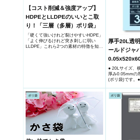
【コスト削減＆強度アップ】
HDPEとLLDPEのいいとこ取
り！「三層（多層）ポリ袋」
「硬くて強いけれど裂けやすいHDPE」
「よく伸びるけれど突き刺しに弱い
厚手20L透
LLDPE」これら2つの素材の特徴を知
ールドジャ
り、「どちらを選べばいいのか？」と
迷われている方も多いのではないでし
0.05x520x
ょうか。実は、この両方のメリットを
● 20Lサイズ、
掛け合わせた「ハイブリッドなポ...
厚み0.05mm
(ポリ袋)です。
して、収納用な
低密度ポリエチ
柔らかな材質で
ポリ袋
ポリ袋
強く突起...