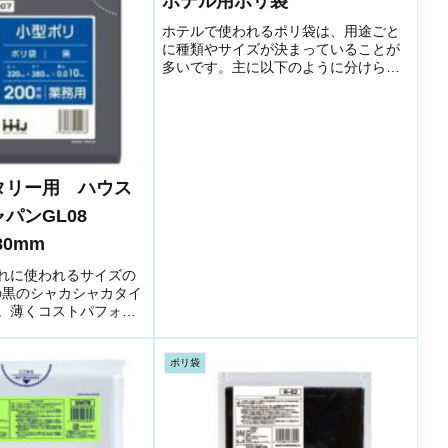
ホテル用ポリ袋
ホテルで使われるポリ袋は、用途ごと
に種類やサイズが決まっていることが
多いです。主に以下のように分けられ
ます。1. 客室用ポリ袋ゴミ袋（客室
用）サイズ例：20～
30L（400x500,500×600mm程度）材
質：シャカシャカタイプ（HDPE...
タリー用 ハウス
ャパンGL08
380mm
れに使われるサイズの
ｍの黒のシャカシャカタイ
。薄くコストパフォー
です。
ポリ袋