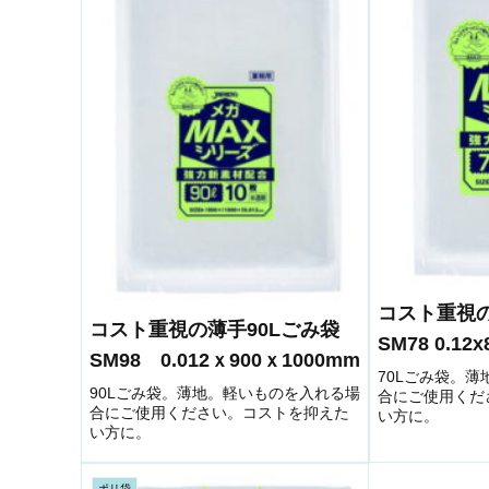
コスト重視
コスト重視の薄手90Lごみ袋
SM78 0.12
SM98 0.012ｘ900ｘ1000mm
70Lごみ袋。
90Lごみ袋。薄地。軽いものを入れる場
合にご使用くだ
合にご使用ください。コストを抑えた
い方に。
い方に。
ポリ袋