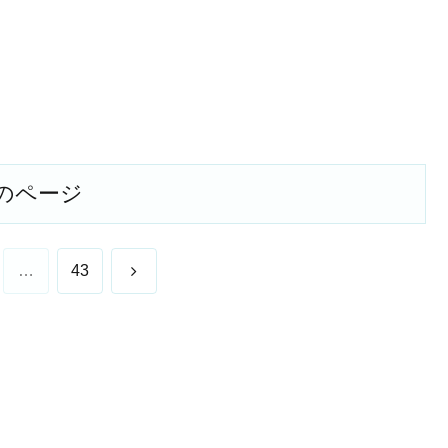
のページ
次
…
43
へ