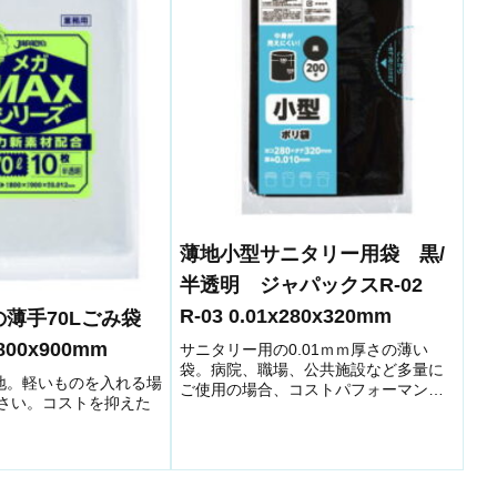
薄地小型サニタリー用袋 黒/
半透明 ジャパックスR-02
R-03 0.01x280x320mm
の薄手70Lごみ袋
x800x900mm
サニタリー用の0.01ｍｍ厚さの薄い
袋。病院、職場、公共施設など多量に
薄地。軽いものを入れる場
ご使用の場合、コストパフォーマンス
さい。コストを抑えた
の良い商品です。