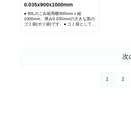
0.035x900x1000mm
● 90Lのごみ箱用横900mmｘ縦
1000mm、厚み0.035mmの大きな黒の
ゴミ袋(ポリ袋)です。● ゴミ袋として、
収納用など多目的に使えます。● 低密
度ポリエチレンにメタロセンを配合
し、強度が大幅アップ。● 柔軟性に優
れ、伸びに強く突...
次
1
2