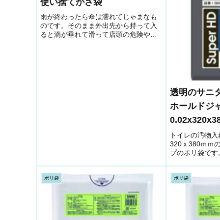
使い捨てかさ袋
雨が終わったら傘は濡れてじゃまなも
のです。そのまま外出先から持って入
ると滴が垂れて滑って店頭の危険や、
売り場又はフロント、施設が汚れま
す。入口に置いて速やかに袋に入れて
もらえるように、紐がついていたり、
引っ張るとすぐ切れるミシン目が入っ
てい...
透明のサニ
ホールドジ
0.02x320x
トイレの汚物入
320ｘ380ｍ
プのポリ袋です
マンスの良い袋
ポリ袋
ポリ袋