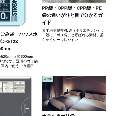
PP袋・OPP袋・CPP袋・PE
袋の違いがひと目で分かるガ
イド
まず用語整理PE袋（ポリエチレン） …
明ごみ袋 ハウスホ
一般に「ポリ袋」と呼ばれる素材。柔
らかくシールしやすい。
パンGT23
LDPE/LLDPE：柔らかめ・透明〜半透
600mm
明。食品直入れ・冷凍・梱包に向く。
HDPE：シャリ感があり薄くても強い。
横520mmｘ縦600mm、
レジ袋やスーパーのロール袋でお...
の厚地です、透明のゴミ袋
● 室内で使うごみ箱用と
ど多目的に使えます。●
レンでツルツルとした
柔軟性に優れ、伸びに
ポリ袋