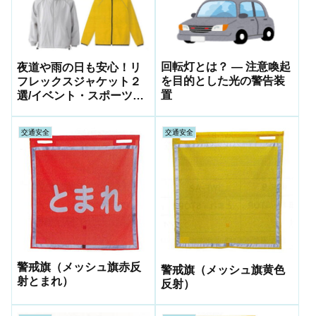
回転灯とは？ — 注意喚起
夜道や雨の日も安心！リ
を目的とした光の警告装
フレックスジャケット２
置
選/イベント・スポーツ・
夜間活動に最適
交通安全
交通安全
警戒旗（メッシュ旗赤反
警戒旗（メッシュ旗黄色
射とまれ）
反射）