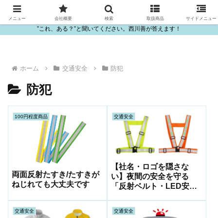
ビニール・プラスチック製品の卸販売は西川善
メニュー
会社概要
検索
取扱商品
サイドメニュー
”これ、ある？”と聞いてください。西川善が答えます！
ホーム
交通安全
防犯
防犯
100円程度商品
交通安全
【社名・ロゴを隠さな
両面反射たすき/たすきが
い】夜間の安全を守る
ねじれても大丈夫です
「反射ベルト・LED安全
ベルト」のご紹介
交通安全
交通安全