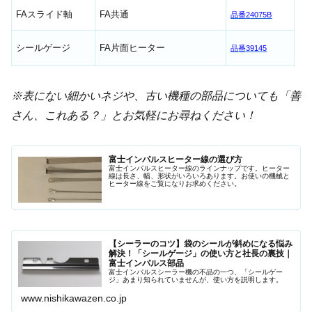
FAスライド軸
FA共通
品番24075B
シールゲージ
FA片面ヒーター
品番39145
※表にない細かいネジや、古い機種の部品についても「善
さん、これある？」とお気軽にお尋ねください！
富士インパルスヒーター線の選び方
富士インパルスヒーター線のラインナップです。ヒーター
線は長さ、幅、形状がいろいろあります。お使いの機械と
ヒーター線をご覧になりお求めください。
【シーラーのコツ】袋のシールが斜めになる悩み
解決！「シールゲージ」の使い方と社長の裏技｜
富士インパルス部品
富士インパルスシーラー機の不品の一つ、「シールゲー
ジ」あまり知られていませんが、使い方を説明します。
www.nishikawazen.co.jp