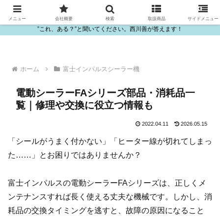
ビニール・プラスチック製品の卸販売は西川善
メニュー
会社概要
検索
取扱商品
サイドメニュー
”これ、ある？”と聞いてください。西川善が答えます！
ホーム
富士インパルスシーラー機
電動シーラーFAシリーズ部品・消耗品一
覧｜修理や交換に役立つ情報も
2022.04.11
2026.05.15
「シールがうまく付かない」「ヒーター線が切れてしまっ
た……」とお困りではありませんか？
富士インパルスの電動シーラーFAシリーズは、正しくメ
ンテナンスすれば長く使える丈夫な機械です。しかし、消
耗品の交換タイミングを逃すと、故障の原因になること