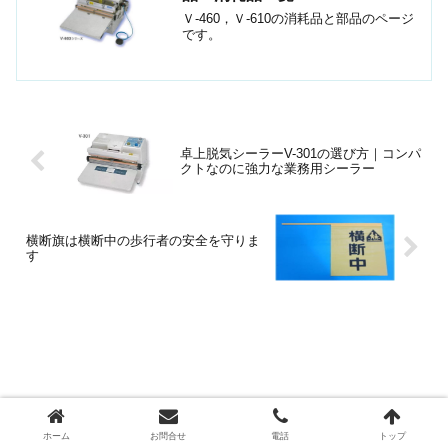
Ｖ-460，Ｖ-610の消耗品と部品のページ
です。
卓上脱気シーラーV-301の選び方｜コンパ
クトなのに強力な業務用シーラー
横断旗は横断中の歩行者の安全を守りま
す
ホーム
お問合せ
電話
トップ
ビニール・プラスチック製品の卸販売は西川善