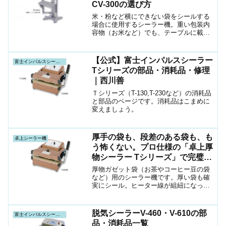
CV-300の選び方
米・粉など横にできない袋をシールする
場合に使用するシーラー機。重い包装内
容物（お米など）でも、テーブルに載せ
て楽にシール作業が行えます。
【公式】富士インパルスシーラー
富士インパルスシーラー機
Tシリーズの部品・消耗品・修理
｜西川善
Ｔシリーズ（T-130,T-230など）の消耗品
と部品のページです。消耗品はこまめに
変えましょう。
厚手の袋も、段差のある袋も、も
卓上シーラー機
う怖くない。プロ仕様の「卓上厚
物シーラー Tシリーズ」で完璧な
密閉を。
厚物ガゼット袋（お茶やコーヒー豆の袋
など）用のシーラー機です。厚い袋も確
実にシール。ヒーター線が組紐になった
のでより確実にシールができます。
脱気シーラーV-460・V-610の部
富士インパルスシーラー機
品・消耗品一覧