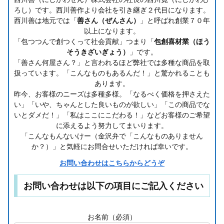
ろし）です。西川善作より会社を引き継ぎ２代目になります。
西川善は地元では「
善さん（ぜんさん）
」と呼ばれ創業７０年
以上になります。
「包つつんで創つくって社会貢献」つまり「
包創喜材業（ほう
そうきざいぎょう）
」です。
「善さん何屋さん？」と言われるほど弊社では多種な商品を取
扱っています。「こんなものもあるんだ！」と驚かれることも
あります。
昨今、お客様のニーズは多種多様。「なるべく価格を押さえた
い」「いや、ちゃんとした良いものが欲しい」「この商品でな
いとダメだ！」「私はここにこだわる！」などお客様のご希望
に添えるよう努力してまいります。
「こんなもんないけー（金沢弁で「こんなものありません
か？）」と気軽にお問合せいただければ幸いです。
お問い合わせはこちらからどうぞ
お問い合わせは以下の項目にご記入ください
お名前（必須）