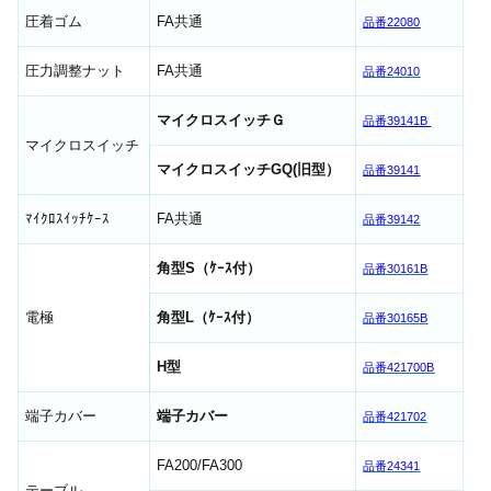
圧着ゴム
FA共通
品番22080
圧力調整ナット
FA共通
品番24010
マイクロスイッチＧ
品番39141B
マイクロスイッチ
マイクロスイッチGQ(旧型）
品番39141
ﾏｲｸﾛｽｲｯﾁｹｰｽ
FA共通
品番39142
角型S（ｹｰｽ付）
品番30161B
電極
角型L（ｹｰｽ付）
品番30165B
H型
品番421700B
端子カバー
端子カバー
品番421702
FA200/FA300
品番24341
テーブル