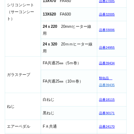
13X470
FA450
品番27005
シリコンシート
（サーコンシー
13X620
FA600
品番32005
ト）
24ｘ220
20mmヒーター線
品番33006
用
24ｘ320
20ｍｍヒーター線
品番24955
用
FA共通25㎜（5ｍ巻）
品番39434
ガラステープ
類似品
FA共通25㎜（10ｍ巻）
品番39435
白ねじ
品番18115
ねじ
黒ねじ
品番30171
エアーペダル
FＡ共通
品番24170