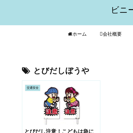
ビニ
ホーム
会社概要
とびだしぼうや
交通安全
とびだし注意！こどもは急に