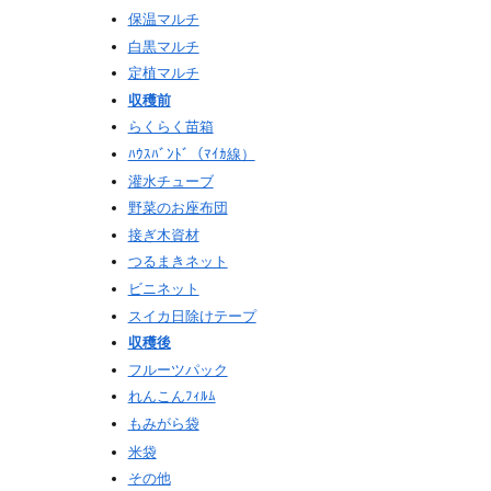
保温マルチ
白黒マルチ
定植マルチ
収穫前
らくらく苗箱
ﾊｳｽﾊﾞﾝﾄﾞ（ﾏｲｶ線）
灌水チューブ
野菜のお座布団
接ぎ木資材
つるまきネット
ビニネット
スイカ日除けテープ
収穫後
フルーツパック
れんこんﾌｨﾙﾑ
もみがら袋
米袋
その他