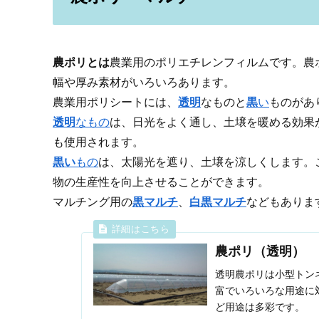
農ポリとは
農業用のポリエチレンフィルムです。農
幅や厚み素材がいろいろあります。
農業用ポリシートには、
透明
なものと
黒
い
ものがあ
透明
なもの
は、日光をよく通し、土壌を暖める効果
も使用されます。
黒い
もの
は、太陽光を遮り、土壌を涼しくします。
物の生産性を向上させることができます。
マルチング用の
黒マルチ
、
白黒マルチ
などもありま
農ポリ（透明）
透明農ポリは小型トン
富でいろいろな用途に
ど用途は多彩です。