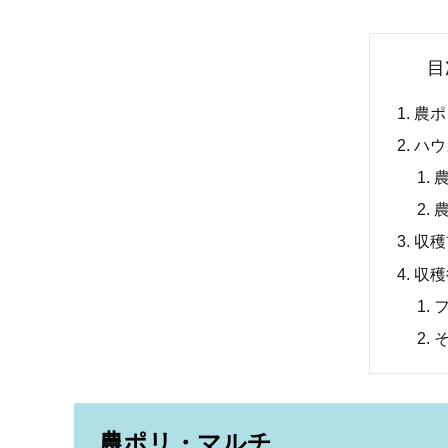
目
農ポ
ハウ
農
収穫
収穫
農ポリ・マルチ