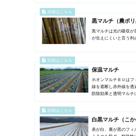
黒マルチ（農ポリ
黒マルチは光の吸収が
が生えにくいと言う利
保温マルチ
ホオンマルチＢＵはフ
線を遮断し赤外線を透
防除効果と透明マルチ
です
白黒マルチ（こか
表が白、裏が黒のフィ