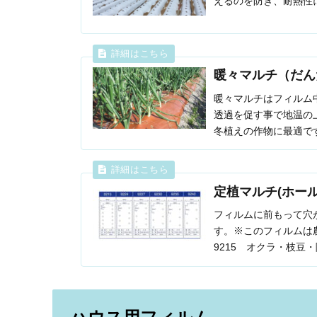
えるのを防ぎ、耐熱性
暖々マルチ（だん
暖々マルチはフィルム
透過を促す事で地温の
冬植えの作物に最適で
定植マルチ(ホー
フィルムに前もって穴
す。※このフィルムは
9215 オクラ・枝豆
9227 大根・...