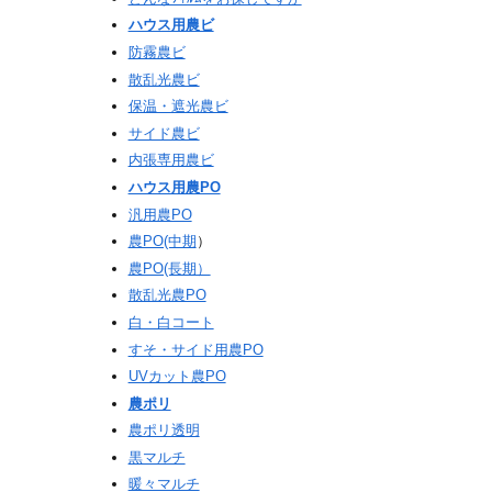
ハウス用農ビ
防霧農ビ
散乱光農ビ
保温・遮光農ビ
サイド農ビ
内張専用農ビ
ハウス用農PO
汎用農PO
農PO(中期
）
農PO(長期）
散乱光農PO
白・白コート
すそ・サイド用農PO
UVカット農PO
農ポリ
農ポリ透明
黒マルチ
暖々マルチ