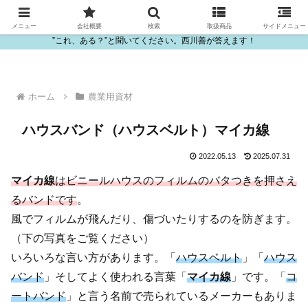
ビニール・プラスチック製品の卸販売は西川善
メニュー
会社概要
検索
取扱商品
サイドメニュー
”これ、ある？”と聞いてください。西川善が答えます！
ホーム
農業用資材
ハウスバンド（ハウスベルト）マイカ線
2022.05.13
2025.07.31
マイカ線
はビニールハウスのフィルムのバタつきを押さえ
るバンドです
。
風でフィルムが飛んだり、傷づいたりするのを防ぎます。
（下の写真をご覧ください）
いろいろな言い方があります。「
ハウスベルト
」「
ハウス
バンド
」そしてよく使われる言葉「
マイカ線
」です。「
コ
ートバンド
」と言う名前で売られているメーカーもありま