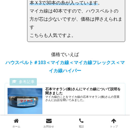
本Ｘ3で30本の糸が入っています
。
マイカ線は40本ですので、ハウスベルトの
方が芯は少ないですが、価格は押さえられま
す
こちらも人気ですよ。
価格でいえば
ハウスベルト＃103
＜
マイカ線＜マイカ線フレックス＜マ
イカ線ハイパー
石本マオラン(株)さんにマイカ線について説明を
聞きました
マイカ線のことをマイカ線の石本マオラン(株)さんの営業
さんにお話を聞いてみました。
www.nishikawazen.co.jp
ホーム
お問合せ
電話
トップ