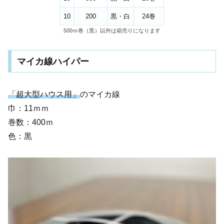
10
200
黒・白
24巻
500ｍ巻（黒）以外は箱売りになります
マイカ線ハイパー
「超大型ハウス用」
のマイカ線
巾：11ｍｍ
巻数：400ｍ
色：黒