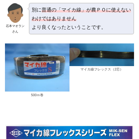
別に
普通の「マイカ線」が農ＰＯに使えない
わけではありません
石本マオラン
より良くなったということです。
さん
マイカ線フレックス（2芯）
500ｍ巻