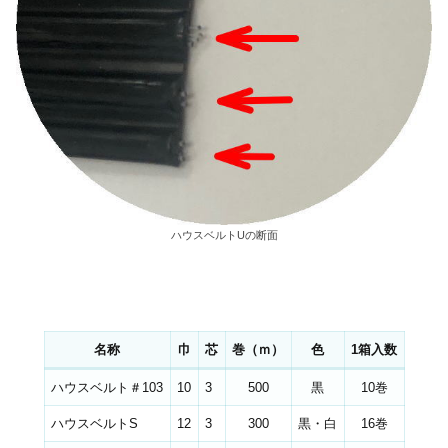
ハウスベルトUの断面
名称
巾
芯
巻（ｍ）
色
1箱入数
ハウスベルト＃103
10
3
500
黒
10巻
ハウスベルトS
12
3
300
黒・白
16巻