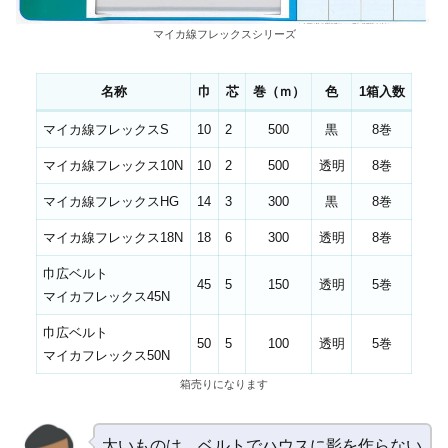
マイカ線フレックスシリーズ
名称
巾
芯
巻（ｍ）
色
1箱入数
マイカ線フレックスS
10
2
500
黒
8巻
マイカ線フレックス10N
10
2
500
透明
8巻
マイカ線フレックスHG
14
3
300
黒
8巻
マイカ線フレックス18N
18
6
300
透明
8巻
巾広ベルト
45
5
150
透明
5巻
マイカフレックス45N
巾広ベルト
50
5
100
透明
5巻
マイカフレックス50N
箱売りになります
太いものは、ベルトでハウスに影を作らない