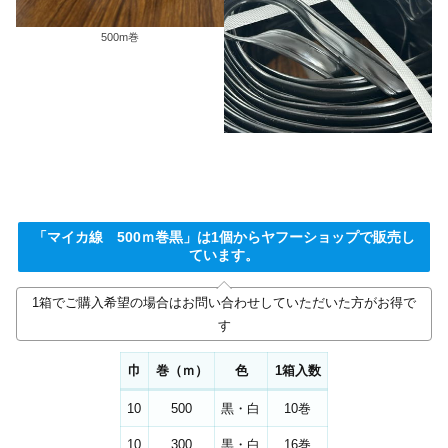
500m巻
「マイカ線 500ｍ巻黒」は1個からヤフーショップで販売し
ています。
1箱でご購入希望の場合はお問い合わせしていただいた方がお得で
す
巾
巻（ｍ）
色
1箱入数
10
500
黒・白
10巻
10
300
黒・白
16巻