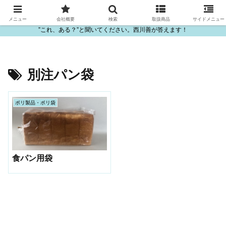
ビニール・プラスチック製品の卸販売は西川善
メニュー
会社概要
検索
取扱商品
サイドメニュー
”これ、ある？”と聞いてください。西川善が答えます！
別注パン袋
ポリ製品・ポリ袋
食パン用袋