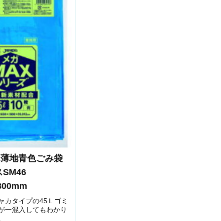
5L薄地青色ごみ袋
スSM46
x800mm
ャカタイプの45Ｌゴミ
が一混入してもわかり
。