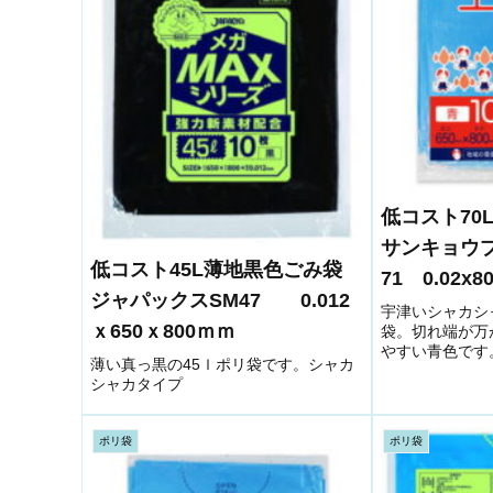
低コスト7
サンキョウプ
低コスト45L薄地黒色ごみ袋
71 0.02x8
ジャパックスSM47 0.012
宇津いシャカシ
ｘ650ｘ800ｍｍ
袋。切れ端が万
やすい青色です
薄い真っ黒の45ｌポリ袋です。シャカ
シャカタイプ
ポリ袋
ポリ袋