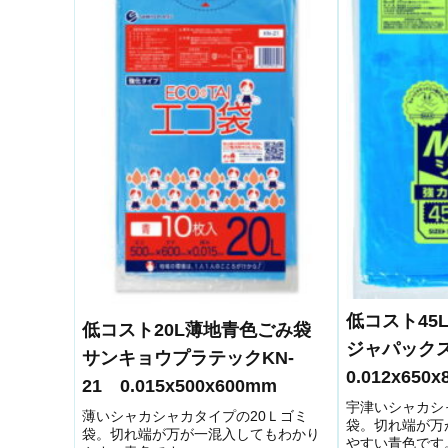
低コスト4
低コスト20L薄地青色ごみ袋
ジャパック
サンキョウプラテックKN-
0.012x650
21 0.015x500x600mm
宇津いシャカシ
薄いシャカシャカタイプの20Ｌゴミ
袋。切れ端が万
袋。切れ端が万が一混入してもわかり
やすい青色です