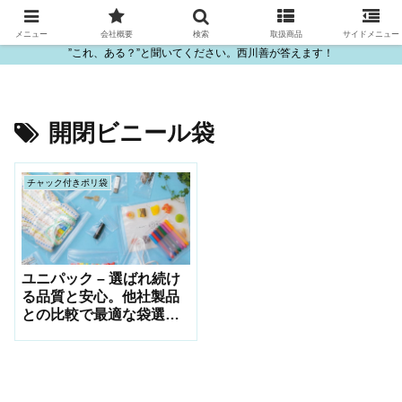
ビニール・プラスチック製品の卸販売は西川善
メニュー
会社概要
検索
取扱商品
サイドメニュー
”これ、ある？”と聞いてください。西川善が答えます！
開閉ビニール袋
チャック付きポリ袋
ユニパック – 選ばれ続け
る品質と安心。他社製品
との比較で最適な袋選び
をサポート