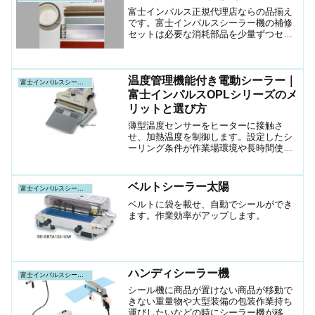
富士インパルス正規代理店ならの品揃え
です。富士インパルスシーラー機の補修
セットは必要な消耗部品を少量ずつセッ
トにしたものです。
温度管理機能付き電動シーラー｜
富士インパルスシーラー機
富士インパルスOPLシリーズのメ
リットと選び方
薄型温度センサーをヒーターに接触さ
せ、加熱温度を制御します。設定したシ
ーリング条件が作業場環境や長時間使用
により変化することがありません
ベルトシーラー太陽
富士インパルスシーラー機
ベルトに袋を載せ、自動でシールができ
ます。作業効率がアップします。
ハンディシーラー機
富士インパルスシーラー機
シール機に商品が置けない商品が移動で
きない重量物や大型装備の包装作業持ち
運びしたいなどの時にシーラー機が移動