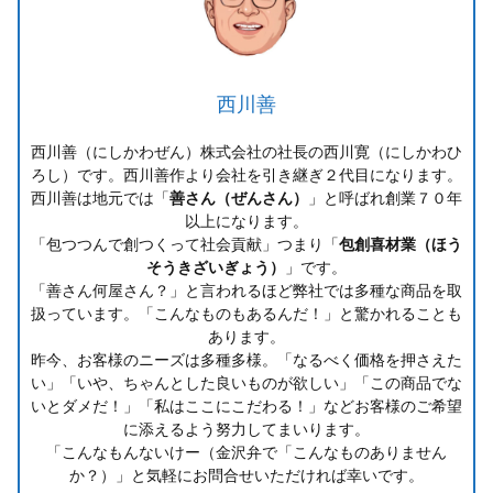
西川善
西川善（にしかわぜん）株式会社の社長の西川寛（にしかわひ
ろし）です。西川善作より会社を引き継ぎ２代目になります。
西川善は地元では「
善さん（ぜんさん）
」と呼ばれ創業７０年
以上になります。
「包つつんで創つくって社会貢献」つまり「
包創喜材業（ほう
そうきざいぎょう）
」です。
「善さん何屋さん？」と言われるほど弊社では多種な商品を取
扱っています。「こんなものもあるんだ！」と驚かれることも
あります。
昨今、お客様のニーズは多種多様。「なるべく価格を押さえた
い」「いや、ちゃんとした良いものが欲しい」「この商品でな
いとダメだ！」「私はここにこだわる！」などお客様のご希望
に添えるよう努力してまいります。
「こんなもんないけー（金沢弁で「こんなものありません
か？）」と気軽にお問合せいただければ幸いです。