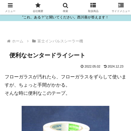
ビニール・プラスチック製品の卸販売は西川善
メニュー
会社概要
検索
取扱商品
サイドメニュー
”これ、ある？”と聞いてください。西川善が答えます！
ホーム
富士インパルスシーラー機
便利なセンタードライシート
2022.05.02
2024.12.23
フローガラスが汚れたら、フローガラスをずらして使いま
すが、ちょっと手間がかかる。
そんな時に便利なこのテープ。