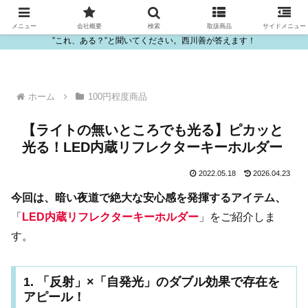
ビニール・プラスチック製品の卸販売は西川善
メニュー
会社概要
検索
取扱商品
サイドメニュー
”これ、ある？”と聞いてください。西川善が答えます！
ホーム
100円程度商品
【ライトの無いところでも光る】ピカッと
光る！LED内蔵リフレクターキーホルダー
2022.05.18
2026.04.23
今回は、暗い夜道で絶大な安心感を発揮するアイテム、
「
LED内蔵リフレクターキーホルダー
」をご紹介しま
す。
1. 「反射」×「自発光」のダブル効果で存在を
アピール！