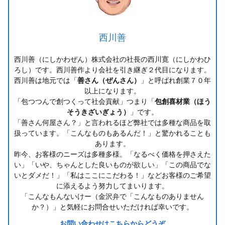
西川善
西川善（にしかわぜん）株式会社の社長の西川寛（にしかわひ
ろし）です。西川善作より会社を引き継ぎ２代目になります。
西川善は地元では「
善さん（ぜんさん）
」と呼ばれ創業７０年
以上になります。
「包つつんで創つくって社会貢献」つまり「
包創喜材業（ほう
そうきざいぎょう）
」です。
「善さん何屋さん？」と言われるほど弊社では多種な商品を取
扱っています。「こんなものもあるんだ！」と驚かれることも
あります。
昨今、お客様のニーズは多種多様。「なるべく価格を押さえた
い」「いや、ちゃんとした良いものが欲しい」「この商品でな
いとダメだ！」「私はここにこだわる！」などお客様のご希望
に添えるよう努力してまいります。
「こんなもんないけー（金沢弁で「こんなものありません
か？）」と気軽にお問合せいただければ幸いです。
お問い合わせはこちらからどうぞ