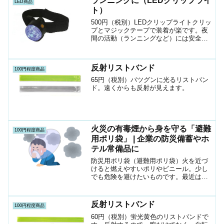
ランニングに（LEDクリップライ
LED商品
ト）
500円（税別）LEDクリップライトクリッ
プとマジックテープで装着が楽です。夜
間の活動（ランニングなど）には安全に
活動できます。
反射リストバンド
100円程度商品
65円（税別）バツグンに光るリストバン
ド。遠くからも反射が見えます。
火災の有毒煙から身を守る「避難
100円程度商品
用ポリ袋」 | 企業の防災備蓄やホ
テル常備品に
防災用ポリ袋（避難用ポリ袋）火を近づ
けると燃えやすいポリやビニール。少し
でも危険を避けたいものです。最近はホ
テルなどにも各部屋に置いてあります。
反射リストバンド
100円程度商品
60円（税別）蛍光黄色のリストバンドで