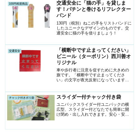
交通安全に「猫の手」を貸しま
100円程度商品
す！パチンと巻けるリフレクター
バンド
130円（税別）ねこの手をリストバンドに
したユニークなデザインのものです。交
通安全に猫の手を借りましょう！
「横断中です止まってください」
交通安全
ビニール（ターポリン）西川善オ
リジナル
車や歩行者に注意を促すために大きめの
旗です。「横断中です止まってくださ
い」の文字が夜光反射になっています。
イベントまた、学校の子供たちの横断な
どで車の一時停止を促します。別注でお
好きなサイズや文字で旗を作成すること
スライダー付チャック付き袋
チャック付きポリ袋
もできます。
ユニパックスライダー付ユニパックの横
広型、スライダー付どなたでも簡単に開
け閉め・出し入れできます。安心・安全
の国産製。サイズは３種類通帳、パスポ
ート入れに、旅行のお供に。コスメやお
薬を入れても透明なのでわかりやすい。
冷凍OKなので、食品の保...