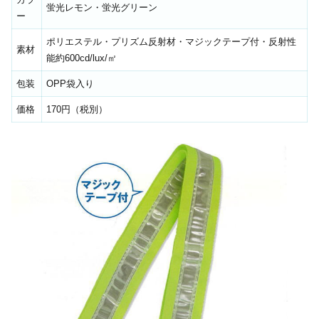
蛍光レモン・蛍光グリーン
ー
ポリエステル・プリズム反射材・マジックテープ付・反射性
素材
能約600cd/lux/㎡
包装
OPP袋入り
価格
170円（税別）