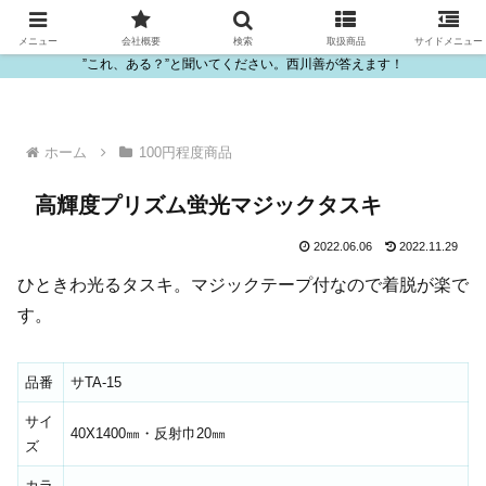
ビニール・プラスチック製品の卸販売は西川善
メニュー
会社概要
検索
取扱商品
サイドメニュー
”これ、ある？”と聞いてください。西川善が答えます！
ホーム
100円程度商品
高輝度プリズム蛍光マジックタスキ
2022.06.06
2022.11.29
ひときわ光るタスキ。マジックテープ付なので着脱が楽で
す。
品番
サTA-15
サイ
40X1400㎜・反射巾20㎜
ズ
カラ