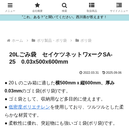
ビニール・プラスチック製品の卸販売は西川善
メニュー
会社概要
検索
取扱商品
サイドメニュー
”これ、ある？”と聞いてください。西川善が答えます！
ホーム
ポリ製品・ポリ袋
ポリ袋
20Lごみ袋 セイケツネットワxークSA-
25 0.03x500x600mm
2022.03.31
2025.09.06
● 20Ｌのごみ箱に適した
横500mmｘ縦600mm、厚み
0.03mm
のゴミ袋(ポリ袋)です。
● ゴミ袋として、収納用など多目的に使えます。
●
低密度ポリエチレン
を使用しており、ツルツルとした柔
らかな材質です。
● 柔軟性に優れ、突起物にも強いゴミ袋(ポリ袋)です。