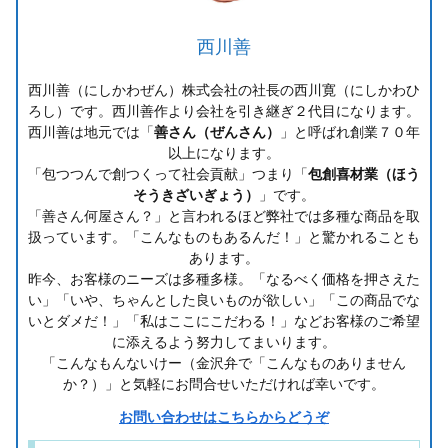
西川善
西川善（にしかわぜん）株式会社の社長の西川寛（にしかわひ
ろし）です。西川善作より会社を引き継ぎ２代目になります。
西川善は地元では「
善さん（ぜんさん）
」と呼ばれ創業７０年
以上になります。
「包つつんで創つくって社会貢献」つまり「
包創喜材業（ほう
そうきざいぎょう）
」です。
「善さん何屋さん？」と言われるほど弊社では多種な商品を取
扱っています。「こんなものもあるんだ！」と驚かれることも
あります。
昨今、お客様のニーズは多種多様。「なるべく価格を押さえた
い」「いや、ちゃんとした良いものが欲しい」「この商品でな
いとダメだ！」「私はここにこだわる！」などお客様のご希望
に添えるよう努力してまいります。
「こんなもんないけー（金沢弁で「こんなものありません
か？）」と気軽にお問合せいただければ幸いです。
お問い合わせはこちらからどうぞ