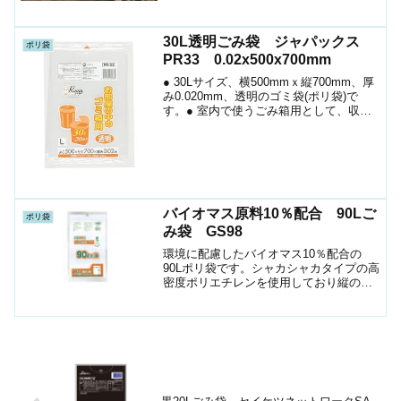
適合商品価格を押さえるには材料を海外
のフィルムを使った場合、価格を押さえ
ることができます。下...
30L透明ごみ袋 ジャパックス
ポリ袋
PR33 0.02x500x700mm
● 30Lサイズ、横500mmｘ縦700mm、厚
み0.020mm、透明のゴミ袋(ポリ袋)で
す。● 室内で使うごみ箱用として、収納
用など多目的に使えます。● 低密度ポリ
エチレンにメタロセンを配合し、強度が
大幅アップ。● ツルツルとした柔らか
な...
バイオマス原料10％配合 90Lご
ポリ袋
み袋 GS98
環境に配慮したバイオマス10％配合の
90Lポリ袋です。シャカシャカタイプの高
密度ポリエチレンを使用しており縦の引
っ張りに強い素材です。