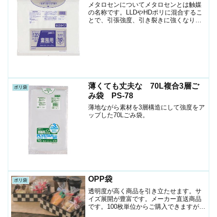
メタロセンについてメタロセンとは触媒
の名称です。LLDやHDポリに混合するこ
とで、引張強度、引き裂きに強くなりま
す。強度が増す分フィルムが薄くて済み
ますので、コスト削減になります。
DKM94 120Lゴミ袋120Lペール用ポリメ
タロセン配合...
薄くても丈夫な 70L複合3層ご
ポリ袋
み袋 PS-78
薄地ながら素材を3層構造にして強度をア
ップした70Lごみ袋。
OPP袋
ポリ袋
透明度が高く商品を引き立たせます。サ
イズ展開が豊富です。メーカー直送商品
です。100枚単位からご購入できますが、
運賃がかかります。食品衛生法規格基準