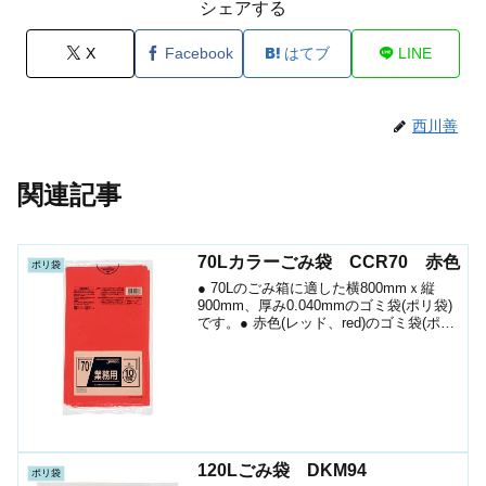
シェアする
X
Facebook
はてブ
LINE
西川善
関連記事
70Lカラーごみ袋 CCR70 赤色
ポリ袋
● 70Lのごみ箱に適した横800mmｘ縦
900mm、厚み0.040mmのゴミ袋(ポリ袋)
です。● 赤色(レッド、red)のゴミ袋(ポリ
袋)です。● ゴミ袋として、病院・介護施
設等での廃棄物の分別用として、収納や
ラッピング等、多目的に使えま...
120Lごみ袋 DKM94
ポリ袋