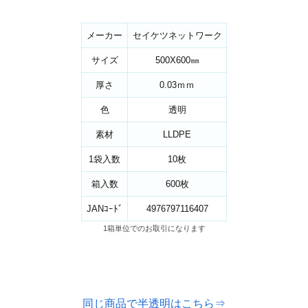
メーカー
セイケツネットワーク
サイズ
500X600㎜
厚さ
0.03ｍｍ
色
透明
素材
LLDPE
1袋入数
10枚
箱入数
600枚
JANｺｰﾄﾞ
4976797116407
1箱単位でのお取引になります
同じ商品で半透明はこちら⇒