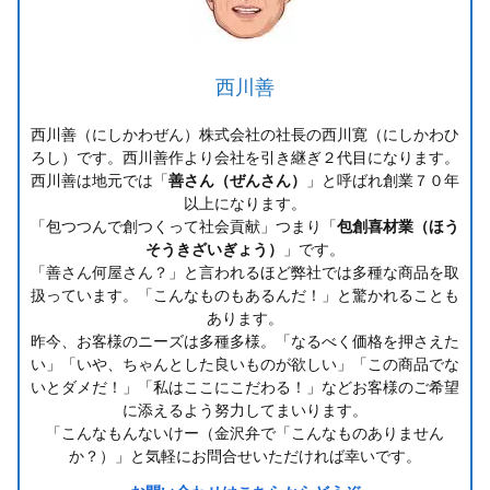
西川善
西川善（にしかわぜん）株式会社の社長の西川寛（にしかわひ
ろし）です。西川善作より会社を引き継ぎ２代目になります。
西川善は地元では「
善さん（ぜんさん）
」と呼ばれ創業７０年
以上になります。
「包つつんで創つくって社会貢献」つまり「
包創喜材業（ほう
そうきざいぎょう）
」です。
「善さん何屋さん？」と言われるほど弊社では多種な商品を取
扱っています。「こんなものもあるんだ！」と驚かれることも
あります。
昨今、お客様のニーズは多種多様。「なるべく価格を押さえた
い」「いや、ちゃんとした良いものが欲しい」「この商品でな
いとダメだ！」「私はここにこだわる！」などお客様のご希望
に添えるよう努力してまいります。
「こんなもんないけー（金沢弁で「こんなものありません
か？）」と気軽にお問合せいただければ幸いです。