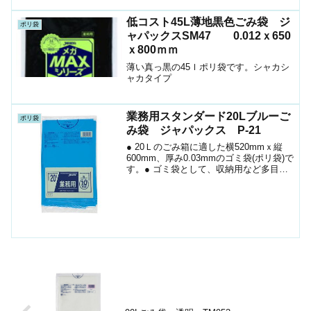
低コスト45L薄地黒色ごみ袋 ジ
ポリ袋
ャパックスSM47 0.012ｘ650
ｘ800ｍｍ
薄い真っ黒の45ｌポリ袋です。シャカシ
ャカタイプ
業務用スタンダード20Lブルーご
ポリ袋
み袋 ジャパックス P-21
● 20Ｌのごみ箱に適した横520mmｘ縦
600mm、厚み0.03mmのゴミ袋(ポリ袋)で
す。● ゴミ袋として、収納用など多目的
に使えます。● 低密度ポリエチレンを使
用しており、ツルツルとした柔らかな材
質です。● 柔軟性に優れ、突起物にも
強...