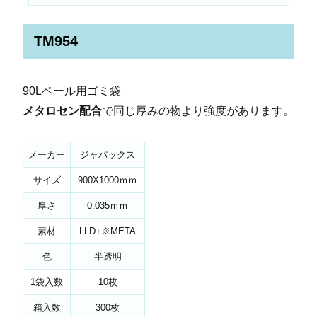
TM954
90Lペール用ゴミ袋
メタロセン配合
で同じ厚みの物より強度があります。
メーカー
ジャパックス
サイズ
900X1000ｍｍ
厚さ
0.035ｍｍ
素材
LLD+※META
色
半透明
1袋入数
10枚
箱入数
300枚