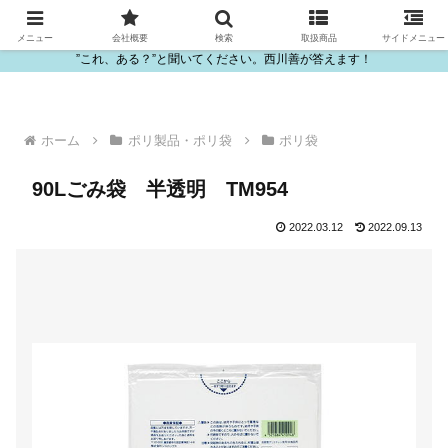
ビニール・プラスチック製品の卸販売は西川善
メニュー
会社概要
検索
取扱商品
サイドメニュー
”これ、ある？”と聞いてください。西川善が答えます！
ホーム
ポリ製品・ポリ袋
ポリ袋
90Lごみ袋 半透明 TM954
2022.03.12
2022.09.13