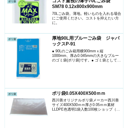
コスト重視の薄手70Lごみ袋
ポリ袋
SM78 0.12x800x900mm
70Lごみ袋。薄地。軽いものを入れる場合
にご使用ください。コストを抑えたい方
に。
厚地90L用ブルーごみ袋 ジャパ
ポリ袋
ックスP-91
● 90Lのごみ箱用横900mmｘ縦
1000mm、厚み0.045mmの大きなブルー
のゴミ袋(ポリ袋)です。● ゴミ袋として、
収納用など多目的に使えます。● 低密度
ポリエチレンを使用し、ツルツルタイプ
です。。● 柔軟性に優れ、伸びに強く突
起物...
ポリ袋0.05X400X500ｍｍ
ポリ袋
西川善オリジナルポリ袋メーカー西川善
サイズ400X500ｍｍ厚さ0.05ｍｍ素材
LLDPE色透明1袋入数100枚ショップ（ポ
リマルシェ）100枚から お時間の許す方
は、下記よりお問い合わせください場合
によってはショップ価格よりお安くなり
ます...