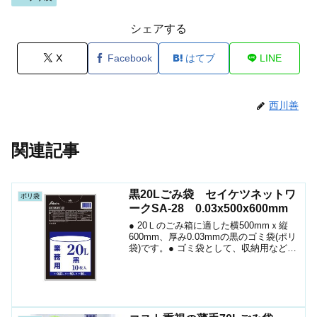
シェアする
X
Facebook
はてブ
LINE
西川善
関連記事
黒20Lごみ袋 セイケツネットワ
ポリ袋
ークSA-28 0.03x500x600mm
● 20Ｌのごみ箱に適した横500mmｘ縦
600mm、厚み0.03mmの黒のゴミ袋(ポリ
袋)です。● ゴミ袋として、収納用など多
目的に使えます。● 低密度ポリエチレン
を使用しており、ツルツルとした柔らか
な材質です。● 柔軟性に優れ、突起物
に...