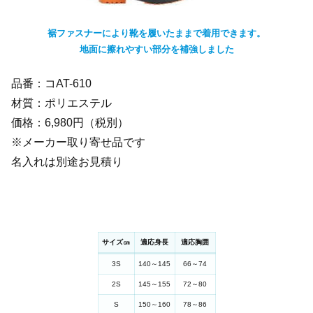
裾ファスナーにより靴を履いたままで着用できます。
地面に擦れやすい部分を補強しました
品番：コAT-610
材質：ポリエステル
価格：6,980円（税別）
※メーカー取り寄せ品です
名入れは別途お見積り
サイズ㎝
適応身長
適応胸囲
3S
140～145
66～74
2S
145～155
72～80
S
150～160
78～86