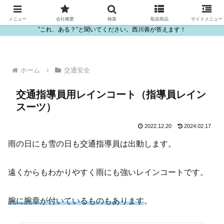
ビニール・プラスチック製品の卸販売は西川善
メニュー
会社概要
検索
取扱商品
サイドメニュー
”これ、ある？”と聞いてください。西川善が答えます！
ホーム
交通安全
交通指導員用レインコート（指導員レイン
スーツ）
2022.12.20
2024.02.17
雨の日にも雪の日も交通指導員は出動します。
遠くからもわかりやすく雨にも強いレインコートです。
腕に腕章が付いているものもあります
。