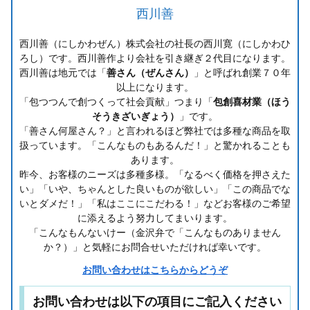
西川善
西川善（にしかわぜん）株式会社の社長の西川寛（にしかわひ
ろし）です。西川善作より会社を引き継ぎ２代目になります。
西川善は地元では「
善さん（ぜんさん）
」と呼ばれ創業７０年
以上になります。
「包つつんで創つくって社会貢献」つまり「
包創喜材業（ほう
そうきざいぎょう）
」です。
「善さん何屋さん？」と言われるほど弊社では多種な商品を取
扱っています。「こんなものもあるんだ！」と驚かれることも
あります。
昨今、お客様のニーズは多種多様。「なるべく価格を押さえた
い」「いや、ちゃんとした良いものが欲しい」「この商品でな
いとダメだ！」「私はここにこだわる！」などお客様のご希望
に添えるよう努力してまいります。
「こんなもんないけー（金沢弁で「こんなものありません
か？）」と気軽にお問合せいただければ幸いです。
お問い合わせはこちらからどうぞ
お問い合わせは以下の項目にご記入ください