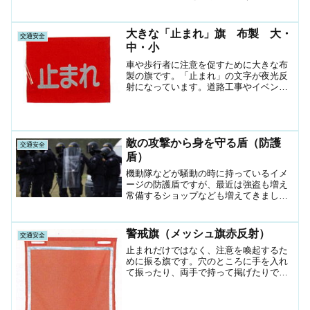
大きな「止まれ」旗 布製 大・
交通安全
中・小
車や歩行者に注意を促すために大きな布
製の旗です。「止まれ」の文字が夜光反
射になっています。道路工事やイベント
また、学校の子供たちの横断などで車の
一時停止を促します。別注でお好きなサ
イズや文字で旗を作成することもできま
す。
敵の攻撃から身を守る盾（防護
交通安全
盾）
機動隊などが騒動の時に持っているイメ
ージの防護盾ですが、最近は強盗も増え
常備するショップなども増えてきまし
た。小さな盾もあります。
警戒旗（メッシュ旗赤反射）
交通安全
止まれだけではなく、注意を喚起するた
めに振る旗です。穴のところに手を入れ
て振ったり、両手で持って掲げたりでき
ます。