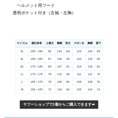
ヘルメット用フード
透明ポケット付き（左袖・左胸）
サイズ㎝
適応身長
上着丈
胸囲
裄丈
ズボン丈
胸囲
股下
5L
185～190
92
143
101
123
134
89
4L
180～185
87
139
99
120
128
88
EL
175～180
83
127
91
114
118
81
LL
170～175
79
123
88
111
112
79
L
165～170
76
120
86
108
108
76
M
160～165
73
116
84
105
104
74
ヤフーショップで1着からご購入できます➡