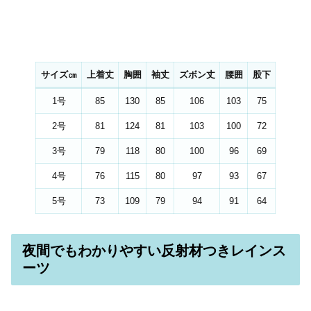
サイズ㎝
上着丈
胸囲
袖丈
ズボン丈
腰囲
股下
1号
85
130
85
106
103
75
2号
81
124
81
103
100
72
3号
79
118
80
100
96
69
4号
76
115
80
97
93
67
5号
73
109
79
94
91
64
夜間でもわかりやすい反射材つきレインス
ーツ