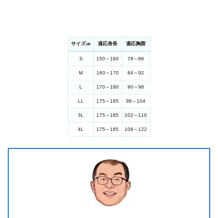
サイズ㎝
適応身長
適応胸囲
S
150～160
78～86
M
160～170
84～92
L
170～180
90～98
LL
175～185
96～104
3L
175～185
102～110
4L
175～185
108～122