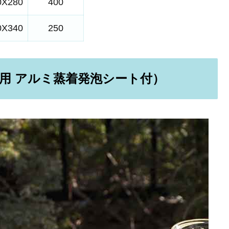
0X280
400
0X340
250
用 アルミ蒸着発泡シート付）