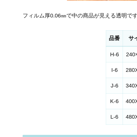
フィルム厚0.06㎜で中の商品が見える透明で
品番
サ
H-6
240
I-6
280
J-6
340
K-6
400
L-6
480