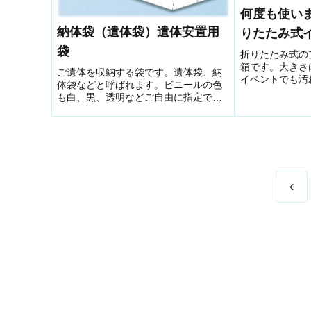
何度も使い
納体袋（遺体袋）遺体安置用
りたたみ式
袋
折りたたみ式の
箱です。大きさ
ご遺体を収納する袋です。遺体袋、納
イベントでも汚
体袋などと呼ばれます。ビニールの色
す。
も白、黒、透明などご自由に指定でき
ます。
前
へ