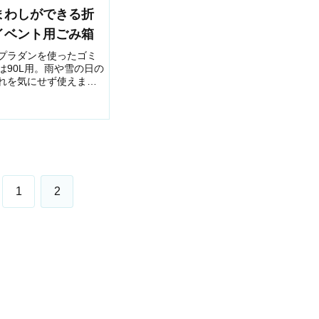
まわしができる折
イベント用ごみ箱
プラダンを使ったゴミ
は90L用。雨や雪の日の
れを気にせず使えま
1
2