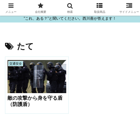
ビニール・プラスチック製品の卸販売は西川善
メニュー
会社概要
検索
取扱商品
サイドメニュー
”これ、ある？”と聞いてください。西川善が答えます！
たて
交通安全
敵の攻撃から身を守る盾
（防護盾）