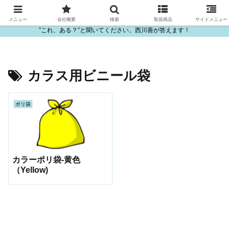
ビニール・プラスチック製品の卸販売は西川善
メニュー
会社概要
検索
取扱商品
サイドメニュー
”これ、ある？”と聞いてください。西川善が答えます！
カラス用ビニール袋
ポリ袋
カラーポリ袋-黄色
（Yellow)