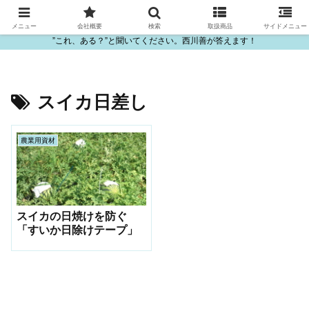
ビニール・プラスチック製品の卸販売は西川善
メニュー
会社概要
検索
取扱商品
サイドメニュー
”これ、ある？”と聞いてください。西川善が答えます！
スイカ日差し
農業用資材
スイカの日焼けを防ぐ
「すいか日除けテープ」