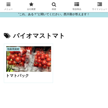
ビニール・プラスチック製品の卸販売は西川善
メニュー
会社概要
検索
取扱商品
サイドメニュー
”これ、ある？”と聞いてください。西川善が答えます！
バイオマストマト
包装用資材
トマトパック