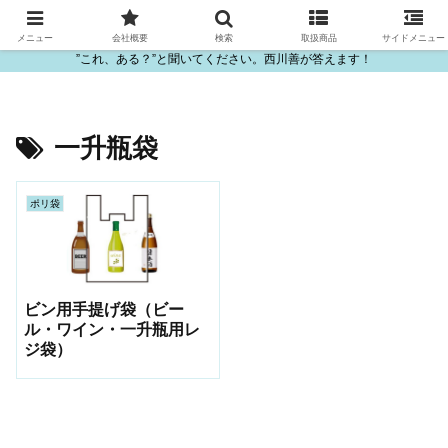
ビニール・プラスチック製品の卸販売は西川善
メニュー
会社概要
検索
取扱商品
サイドメニュー
”これ、ある？”と聞いてください。西川善が答えます！
一升瓶袋
ポリ袋
ビン用手提げ袋（ビー
ル・ワイン・一升瓶用レ
ジ袋）