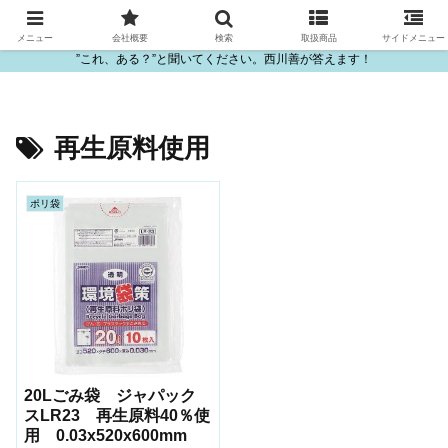
ビニール・プラスチック製品の卸販売は西川善
メニュー
会社概要
検索
取扱商品
サイドメニュー
”これ、ある？”と聞いてください。西川善が答えます！
再生原料使用
ポリ袋
20Lごみ袋 ジャパック
スLR23 再生原料40％使
用 0.03x520x600mm