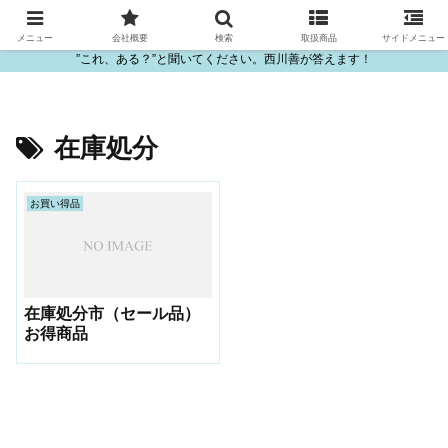
ビニール・プラスチック製品の卸販売は西川善
メニュー
会社概要
検索
取扱商品
サイドメニュー
”これ、ある？”と聞いてください。西川善が答えます！
在庫処分
お買い得品
在庫処分市（セール品）
お得商品