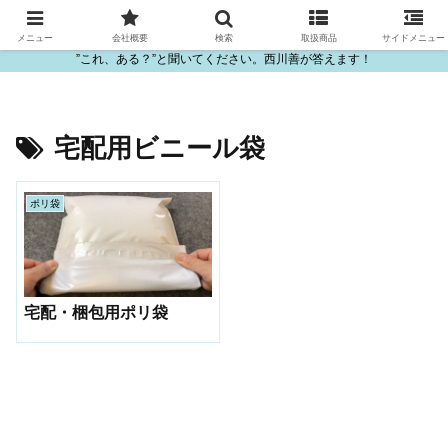
ビニール・プラスチック製品の卸販売は西川善
メニュー
会社概要
検索
取扱商品
サイドメニュー
”これ、ある？”と聞いてください。西川善が答えます！
宅配用ビニール袋
ポリ袋
宅配・梱包用ポリ袋