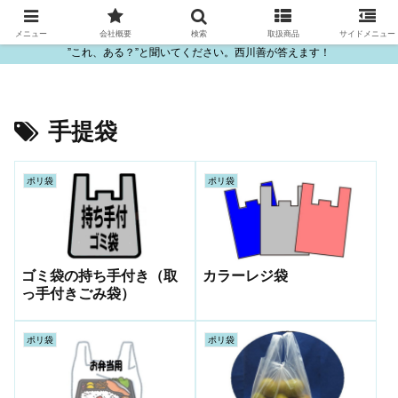
ビニール・プラスチック製品の卸販売は西川善
メニュー
会社概要
検索
取扱商品
サイドメニュー
”これ、ある？”と聞いてください。西川善が答えます！
手提袋
ポリ袋
ポリ袋
ゴミ袋の持ち手付き（取
カラーレジ袋
っ手付きごみ袋）
ポリ袋
ポリ袋