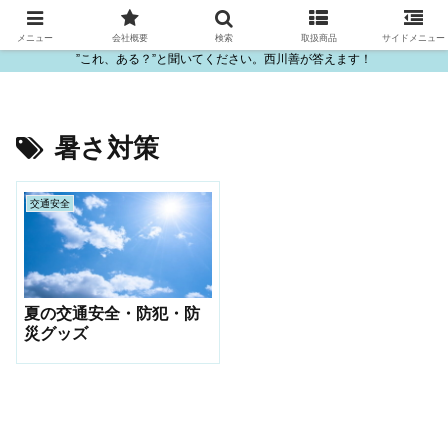
ビニール・プラスチック製品の卸販売は西川善
メニュー
会社概要
検索
取扱商品
サイドメニュー
”これ、ある？”と聞いてください。西川善が答えます！
暑さ対策
交通安全
夏の交通安全・防犯・防
災グッズ