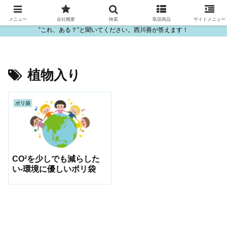
ビニール・プラスチック製品の卸販売は西川善
メニュー
会社概要
検索
取扱商品
サイドメニュー
”これ、ある？”と聞いてください。西川善が答えます！
植物入り
ポリ袋
CO²を少しでも減らした
い-環境に優しいポリ袋