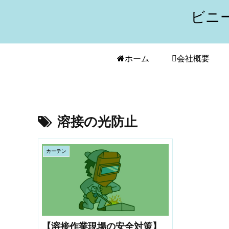
ビニ
ホーム
会社概要
溶接の光防止
カーテン
【溶接作業現場の安全対策】