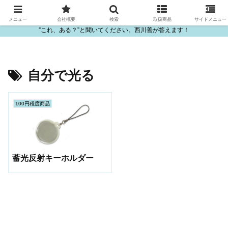
ビニール・プラスチック製品の卸販売は西川善
メニュー
会社概要
検索
取扱商品
サイドメニュー
”これ、ある？”と聞いてください。西川善が答えます！
自分で光る
100円程度商品
蓄光反射キーホルダー