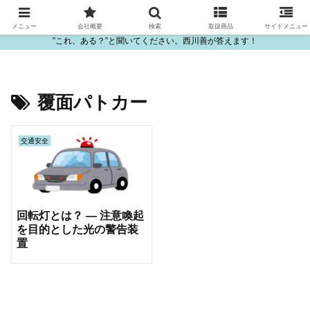
ビニール・プラスチック製品の卸販売は西川善
メニュー
会社概要
検索
取扱商品
サイドメニュー
”これ、ある？”と聞いてください。西川善が答えます！
覆面パトカー
交通安全
回転灯とは？ — 注意喚起
を目的とした光の警告装
置