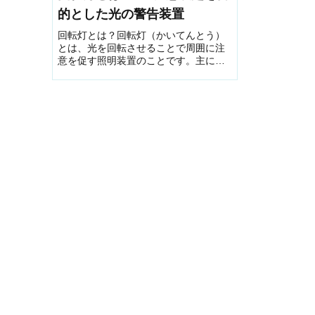
的とした光の警告装置
回転灯とは？回転灯（かいてんとう）
とは、光を回転させることで周囲に注
意を促す照明装置のことです。主に警
告や注意喚起の目的で使用されます。
警光灯（けいこうとう）・警告灯（け
いこくとう）・表示灯（ひょうじと
う）・シグナルランプ / シグナルライ...