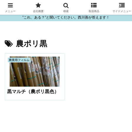
ビニール・プラスチック製品の卸販売は西川善
メニュー
会社概要
検索
取扱商品
サイドメニュー
”これ、ある？”と聞いてください。西川善が答えます！
農ポリ黒
農業用フィルム
黒マルチ（農ポリ黒色）