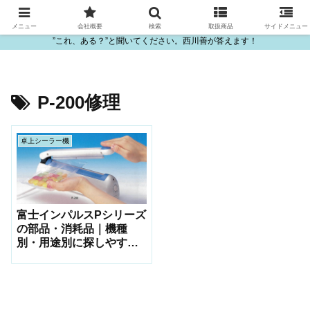
ビニール・プラスチック製品の卸販売は西川善
メニュー
会社概要
検索
取扱商品
サイドメニュー
”これ、ある？”と聞いてください。西川善が答えます！
P-200修理
卓上シーラー機
富士インパルスPシリーズ
の部品・消耗品｜機種
別・用途別に探しやすい
一覧