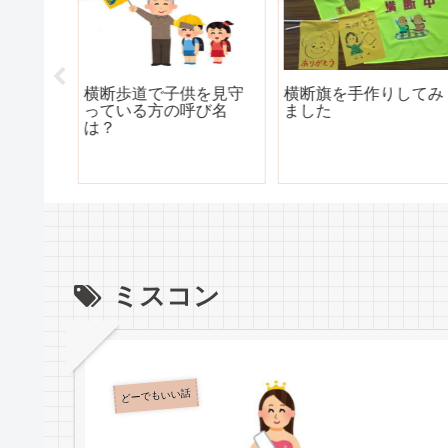
を見守
横断旗を手作りしてみ
「でんしんばしら」？
び名
ました
「でんちゅう」？どっ
ち？
ミスコン
どーでもいい話