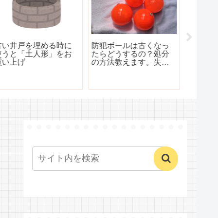
防犯ボールは古くなっ
寒い机の下も工夫次
ビーズ
たらどうするの？処分
第、足温器をもっと有
反射と
の方法教えます。失敗
効に使う方法
例と成功例がありま
す。