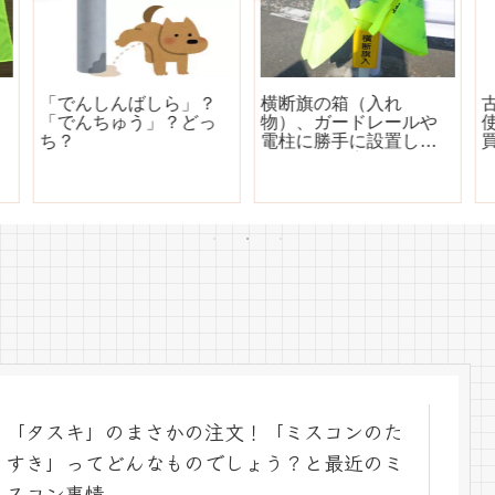
横断旗の箱（入れ
古い井戸を埋める時に
物）、ガードレールや
使うと「土人形」をお
電柱に勝手に設置して
買い上げ
いいの？警察署に聞い
てみました
「タスキ」のまさかの注文！「ミスコンのた
すき」ってどんなものでしょう？と最近のミ
スコン事情