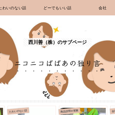
たわいのない話
どーでもいい話
会社
西川善（株）のサブページ
ニコニコばばあの独り言
商品説明や実験
商
会社