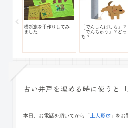
を見守
横断旗を手作りしてみ
「でんしんばしら」？
び名
ました
「でんちゅう」？どっ
ち？
古い井戸を埋める時に使うと「
本日、お電話を頂いてから「
土人形
」をお