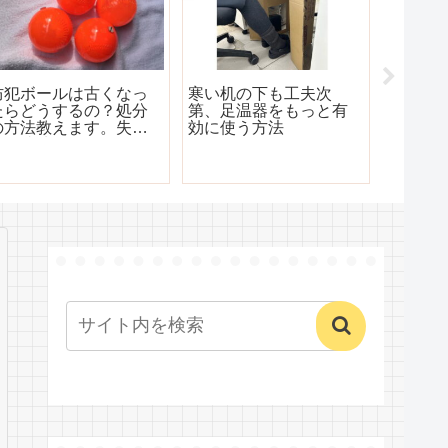
防犯ボールは古くなっ
寒い机の下も工夫次
ビーズ
たらどうするの？処分
第、足温器をもっと有
反射と
の方法教えます。失敗
効に使う方法
例と成功例がありま
す。