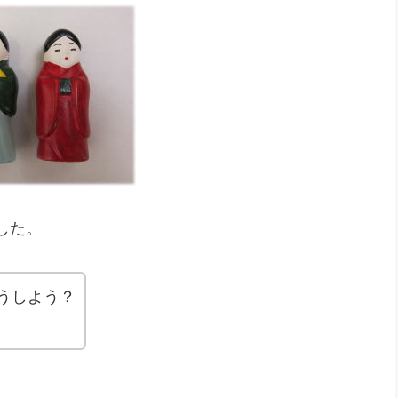
した。
うしよう？
。