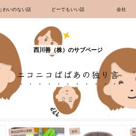
たわいのない話
どーでもいい話
会社
西川善（株）のサブページ
ニコニコばばあの独り言
商品説明や実験
商
会社