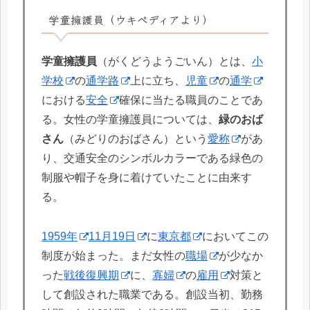
学童擁護員（ウキペディアより）
学童擁護員
（がくどうようごいん）とは、
小
学校
の
通学路
上に立ち、
児童
の
通学
における
安全
確保に当たる職員のことであ
る。女性の学童擁護員については、
緑のおば
さん
（みどりのおばさん）という
愛称
があ
り、交通安全のシンボルカラーである緑色の
制服や帽子を身に着けていたことに由来す
る。
1959年
11月19日
に
東京都
においてこの
制度が始まった。まだ女性の
職場
が少なか
った
戦後復興期
に、
寡婦
の
雇用
対策と
して創設された職業である。創設当初、勤務