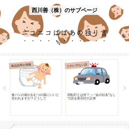
西川善（株）のサブページ
ニコニコばばあの独り言
商品説明や実験
たわいのない話
たわ
リ
食パンの袋がおむつの袋にいいと
回転灯とは何？ — “あの社名”なし
レ
な
言われますが？どうして
で語る表示灯の正体
う
と