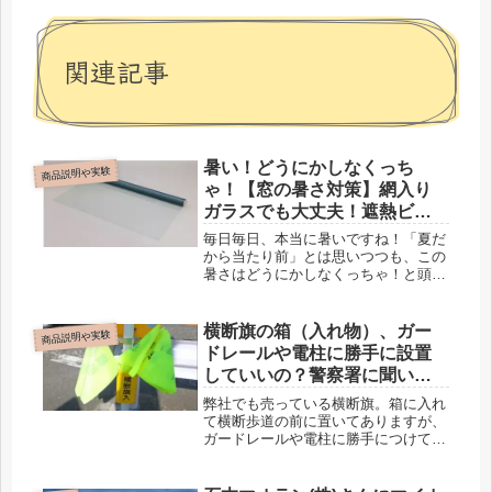
関連記事
暑い！どうにかしなくっち
商品説明や実験
ゃ！【窓の暑さ対策】網入り
ガラスでも大丈夫！遮熱ビニ
ールカーテンの効果を社内で
毎日毎日、本当に暑いですね！「夏だ
実験してみました！
から当たり前」とは思いつつも、この
暑さはどうにかしなくっちゃ！と頭を
抱えてしまいます。実は、ビニール製
品の卸販売を手がける弊社でも、毎年
夏になると「窓際の暑さ問題」が大事
横断旗の箱（入れ物）、ガー
商品説明や実験
件になるんです。今回は、弊社で新し
ドレールや電柱に勝手に設置
く read more
していいの？警察署に聞いて
みました
弊社でも売っている横断旗。箱に入れ
て横断歩道の前に置いてありますが、
ガードレールや電柱に勝手につけてい
いのでしょうか？金沢市の警察署に聞
いてみました。