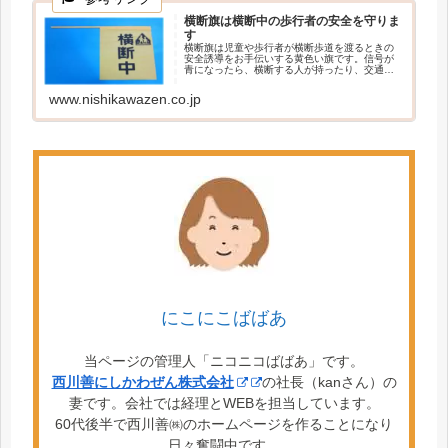
横断旗は横断中の歩行者の安全を守りま
す
横断旗は児童や歩行者が横断歩道を渡るときの
安全誘導をお手伝いする黄色い旗です。信号が
青になったら、横断する人が持ったり、交通指
導員の方が持って誘導したりします。
www.nishikawazen.co.jp
にこにこばばあ
当ページの管理人「ニコニコばばあ」です。
西川善にしかわぜん株式会社
の社長（kanさん）の
妻です。会社では経理とWEBを担当しています。
60代後半で西川善㈱のホームページを作ることになり
日々奮闘中です。