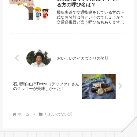
たわいのない話
をさっそく試してみました。「実際、
る方の呼び名は？
使い read more
横断歩道で交通指導をしている方の正
式なお名前は何というのでしょうか？
交通巡視員と言う呼び名もありますが
これは正解でしょうか？
おいしいスイカづくりの笑顔
石川県白山市Detza（デッツァ）さん
のクッキーが美味しかった！
ホーム
たわいのない話