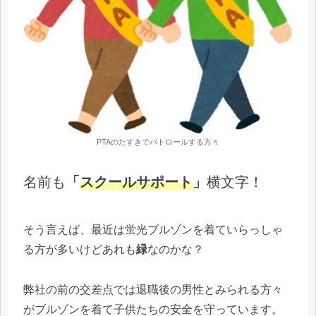
PTAのたすきでパトロールする方々
名前も
「
スクールサポート
」
横文字！
そう言えば、最近は蛍光ブルゾンを着ていらっしゃ
る方が多いけどあれも
緑
なのかな？
弊社の前の交差点では退職後の男性とみられる方々
がブルゾンを着て子供たちの安全を守っています。