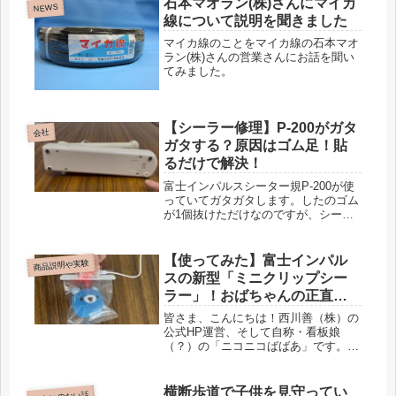
石本マオラン(株)さんにマイカ
NEWS
線について説明を聞きました
マイカ線のことをマイカ線の石本マオ
ラン(株)さんの営業さんにお話を聞い
てみました。
【シーラー修理】P-200がガタ
会社
ガタする？原因はゴム足！貼
るだけで解決！
富士インパルスシーター規P-200が使
っていてガタガタします。したのゴム
が1個抜けただけなのですが、シール
が定まりません。直しました。
【使ってみた】富士インパル
商品説明や実験
スの新型「ミニクリップシー
ラー」！おばちゃんの正直レ
ビュー
皆さま、こんにちは！西川善（株）の
公式HP運営、そして自称・看板娘
（？）の「ニコニコばばあ」です。今
日は、あのシーラーのメーカー富士イ
ンパルスから新しく登場した、手のひ
らサイズの「ミニクリップシーラー」
横断歩道で子供を見守ってい