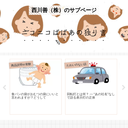
西川善（株）のサブページ
ニコニコばばあの独り言
商品説明や実験
たわいのない話
たわ
リ
食パンの袋がおむつの袋にいいと
回転灯とは何？ — “あの社名”なし
レ
な
言われますが？どうして
で語る表示灯の正体
う
と