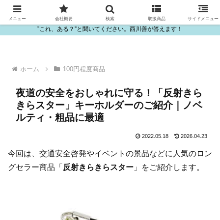
ビニール・プラスチック製品の卸販売は西川善
メニュー
会社概要
検索
取扱商品
サイドメニュー
”これ、ある？”と聞いてください。西川善が答えます！
ホーム
100円程度商品
夜道の安全をおしゃれに守る！「反射きら
きらスター」キーホルダーのご紹介｜ノベ
ルティ・粗品に最適
2022.05.18
2026.04.23
今回は、交通安全啓発やイベントの景品などに人気のロン
グセラー商品「
反射きらきらスター
」をご紹介します。