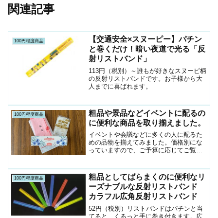
関連記事
【交通安全×スヌーピー】パチン
100円程度商品
と巻くだけ！暗い夜道で光る「反
射リストバンド」
113円（税別）～誰もが好きなスヌーピ柄
の反射リストバンドです。お子様から大
人までに喜ばれます。
粗品や景品などイベントに配るの
100円程度商品
に便利な商品を取り揃えました。
イベントや会議などに多くの人に配るた
めの品物を揃えてみました。価格別にな
っていますので、ご予算に応じてご覧く
ださい。アシスタントのやっちゃん数に
よっては表記価格よりお安くできる商品
もありますのでお気軽にお尋ねください
粗品としてばらまくのに便利なリ
100円程度商品
100円以内の商品100...
ーズナブルな反射リストバンド
カラフル広角反射リストバンド
52円（税別）リストバンドはパチンと当
てると、くるっと手に巻き付きます。広