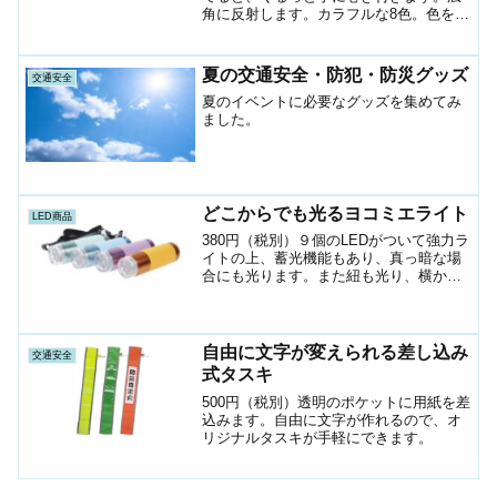
角に反射します。カラフルな8色。色を選
ぶことができます。
夏の交通安全・防犯・防災グッズ
交通安全
夏のイベントに必要なグッズを集めてみ
ました。
どこからでも光るヨコミエライト
LED商品
380円（税別）９個のLEDがついて強力ラ
イトの上、蓄光機能もあり、真っ暗な場
合にも光ります。また紐も光り、横から
も光るのでランタンとしても使用できる
優れものです。
自由に文字が変えられる差し込み
交通安全
式タスキ
500円（税別）透明のポケットに用紙を差
込みます。自由に文字が作れるので、オ
リジナルタスキが手軽にできます。