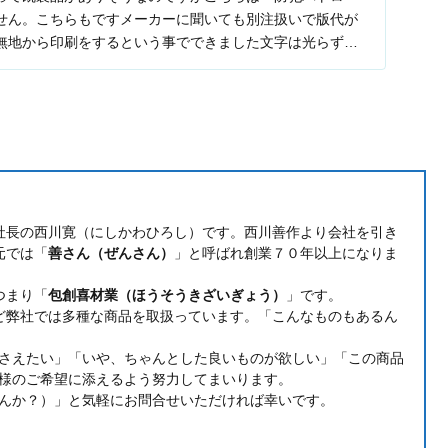
せん。こちらもですメーカーに聞いても別注扱いで版代が
無地から印刷をするという事でできました文字は光らず、
...
社長の西川寛（にしかわひろし）です。西川善作より会社を引き
元では「
善さん（ぜんさん）
」と呼ばれ創業７０年以上になりま
つまり「
包創喜材業（ほうそうきざいぎょう）
」です。
ど弊社では多種な商品を取扱っています。「こんなものもあるん
さえたい」「いや、ちゃんとした良いものが欲しい」「この商品
様のご希望に添えるよう努力してまいります。
んか？）」と気軽にお問合せいただければ幸いです。