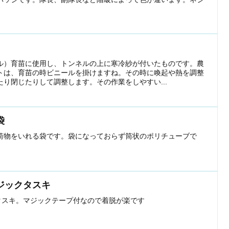
ル）育苗に使用し、トンネルの上に寒冷紗が付いたものです。農
トは、育苗の時ビニールを掛けますね。その時に喚起や熱を調整
り閉じたりして調整します。その作業をしやすい...
袋
筒物をいれる袋です。袋になっておらず筒状のポリチューブで
ジックタスキ
るタスキ。マジックテープ付なので着脱が楽です