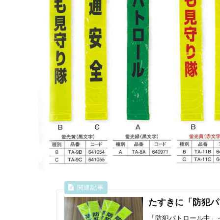
たすきに「防犯パ
「防犯パトロール中」