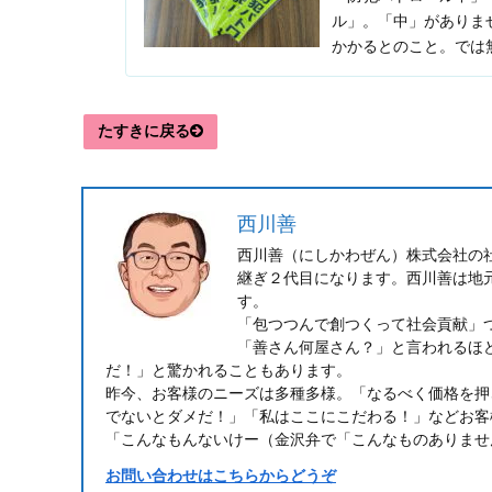
ル」。「中」がありま
かかるとのこと。では
タスキ部分だけ反射します
たすきに戻る
西川善
西川善（にしかわぜん）株式会社の
継ぎ２代目になります。西川善は地
す。
「包つつんで創つくって社会貢献」
「善さん何屋さん？」と言われるほ
だ！」と驚かれることもあります。
昨今、お客様のニーズは多種多様。「なるべく価格を押
でないとダメだ！」「私はここにこだわる！」などお客
「こんなもんないけー（金沢弁で「こんなものありませ
お問い合わせはこちらからどうぞ