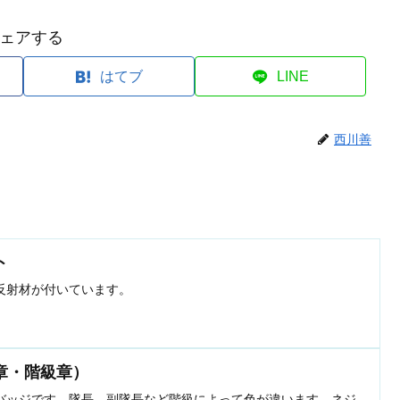
ェアする
はてブ
LINE
西川善
ト
反射材が付いています。
章・階級章）
バッジです。隊長、副隊長など階級によって色が違います。ネジ