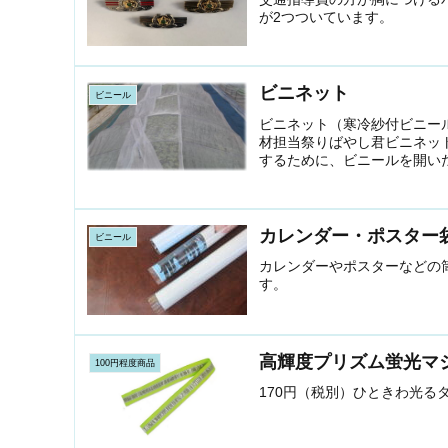
が2つついています。
ビニネット
ビニール
ビニネット（寒冷紗付ビニー
材担当祭りばやし君ビニネッ
するために、ビニールを開いた
カレンダー・ポスター
ビニール
カレンダーやポスターなどの
す。
高輝度プリズム蛍光マ
100円程度商品
170円（税別）ひときわ光