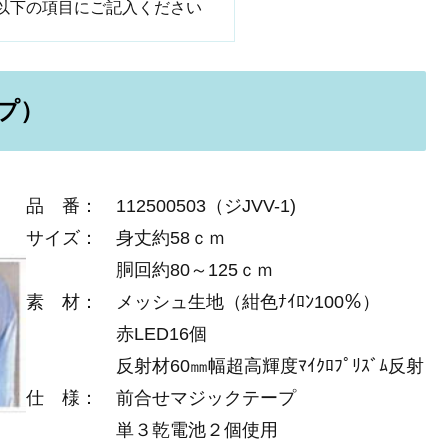
以下の項目にご記入ください
プ）
品 番： 112500503（ジJVV-1)
サイズ： 身丈約58ｃｍ
胴回約80～125ｃｍ
素 材： メッシュ生地（紺色ﾅｲﾛﾝ100％）
赤LED16個
反射材60㎜幅超高輝度ﾏｲｸﾛﾌﾟﾘｽﾞﾑ反射
仕 様： 前合せマジックテープ
単３乾電池２個使用