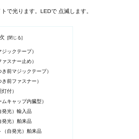
トで光ります。LEDで 点滅します。
次
マジックテープ）
ファスナー止め）
つき前マジックテープ）
つき前ファスナー）
照灯付）
ームキャップ内臓型）
自発光）輸入品
自発光）舶来品
ト（自発光）舶来品