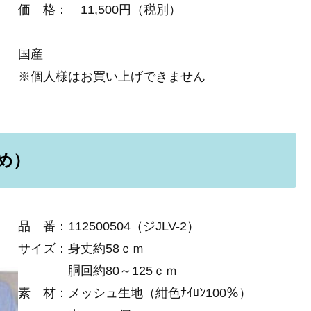
価 格： 11,500円（税別）
国産
※個人様はお買い上げできません
め）
品 番：112500504（ジJLV-2）
サイズ：身丈約58ｃｍ
胴回約80～125ｃｍ
素 材：メッシュ生地（紺色ﾅｲﾛﾝ100％）