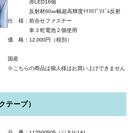
赤LED16個
反射材60㎜幅超高輝度ﾏｲｸﾛﾌﾟﾘｽﾞﾑ反射
仕 様：前合せファスナー
単３乾電池２個使用
価 格：12,000円（税別）
国産
※こちらの商品は個人様はお買い上げできません
ックテープ）
品 番：112500505（ジJLV-1A)