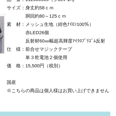
サイズ：身丈約58ｃｍ
胴回約80～125ｃｍ
素 材：メッシュ生地（紺色ﾅｲﾛﾝ100％）
赤LED26個
反射材60㎜幅超高輝度ﾏｲｸﾛﾌﾟﾘｽﾞﾑ反射
仕 様：前合せマジックテープ
単３乾電池２個使用
価 格：15,500円（税別）
国産
※こちらの商品は個人様はお買い上げできません