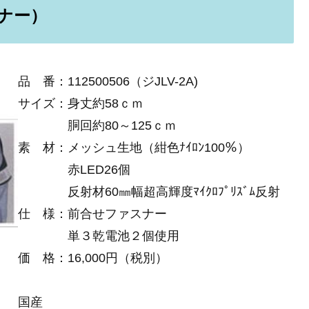
ナー）
品 番：112500506（ジJLV-2A)
サイズ：身丈約58ｃｍ
胴回約80～125ｃｍ
素 材：メッシュ生地（紺色ﾅｲﾛﾝ100％）
赤LED26個
反射材60㎜幅超高輝度ﾏｲｸﾛﾌﾟﾘｽﾞﾑ反射
仕 様：前合せファスナー
単３乾電池２個使用
価 格：16,000円（税別）
国産