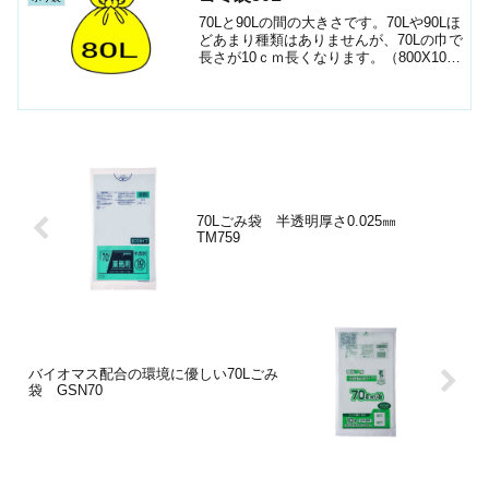
70Lと90Lの間の大きさです。70Lや90Lほ
どあまり種類はありませんが、70Lの巾で
長さが10ｃｍ長くなります。（800X1000
ｍｍ）0.02ｍｍ厚さ（薄い）品名色素材
入数備考P-80半透明HDPE400ﾒﾀﾛｾﾝ配合
S-88半透明H...
70Lごみ袋 半透明厚さ0.025㎜
TM759
バイオマス配合の環境に優しい70Lごみ
袋 GSN70