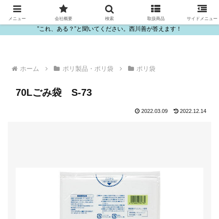
ビニール・プラスチック製品の卸販売は西川善
メニュー
会社概要
検索
取扱商品
サイドメニュー
”これ、ある？”と聞いてください。西川善が答えます！
ホーム
ポリ製品・ポリ袋
ポリ袋
70Lごみ袋 S-73
2022.03.09
2022.12.14