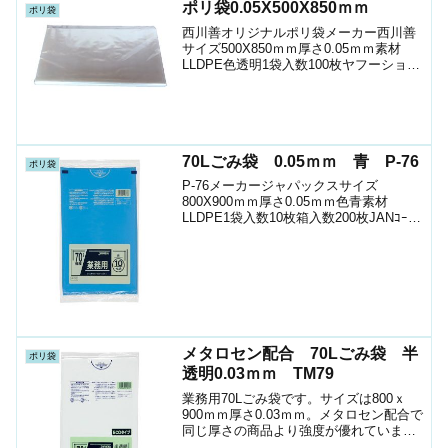
ポリ袋0.05X500X850ｍｍ
ポリ袋
西川善オリジナルポリ袋メーカー西川善
サイズ500X850ｍｍ厚さ0.05ｍｍ素材
LLDPE色透明1袋入数100枚ヤフーショッ
プ（ポリマルシェ）で販売中お時間の許
す方はお見積りを依頼してみませんか？
数量によってはショップよりお安くなる
こともあ...
70Lごみ袋 0.05ｍｍ 青 P-76
ポリ袋
P-76メーカージャパックスサイズ
800X900ｍｍ厚さ0.05ｍｍ色青素材
LLDPE1袋入数10枚箱入数200枚JANｺｰﾄﾞ
4521684107763ショップ（ﾎﾟﾘﾏﾙｼｪ）ケ
ースお時間の許す方は、お問い合わせく
ださい場合によってはシ...
メタロセン配合 70Lごみ袋 半
ポリ袋
透明0.03ｍｍ TM79
業務用70Lごみ袋です。サイズは800ｘ
900ｍｍ厚さ0.03ｍｍ。メタロセン配合で
同じ厚さの商品より強度が優れていま
す。ジャパックスＴＭ７９。