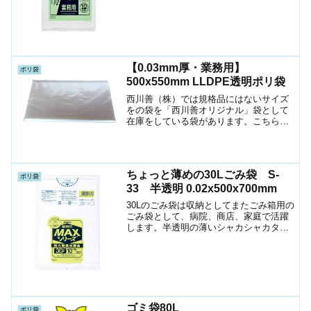
【0.03mm厚・業務用】
ポリ袋
500x550mm LLDPE透明ポリ袋
西川善（株）では規格品にはないサイズ
をの袋を「西川善オリジナル」袋として
在庫をしている袋があります。こちらも
昔よりお客様にご指示を頂いているサイ
ズです。サイズはこのように正方形に近
いサイズになります。こちらの袋は昔よ
り1斗缶に入れる袋の一つ...
ちょっと薄めの30Lごみ袋 S-
ポリ袋
33 半透明 0.02x500x700mm
30Lのごみ袋は収納としてまたごみ箱用の
ごみ袋として、病院、商店、家庭で活躍
します。半透明の薄いシャカシャカタイ
プの素材です。
ゴミ袋80L
ポリ袋