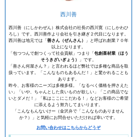
西川善
西川善（にしかわぜん）株式会社の社長の西川寛（にしかわひ
ろし）です。西川善作より会社を引き継ぎ２代目になります。
西川善は地元では「
善さん（ぜんさん）
」と呼ばれ創業７０年
以上になります。
「包つつんで創つくって社会貢献」つまり「
包創喜材業（ほう
そうきざいぎょう）
」です。
「善さん何屋さん？」と言われるほど弊社では多種な商品を取
扱っています。「こんなものもあるんだ！」と驚かれることも
あります。
昨今、お客様のニーズは多種多様。「なるべく価格を押さえた
い」「いや、ちゃんとした良いものが欲しい」「この商品でな
いとダメだ！」「私はここにこだわる！」などお客様のご希望
に添えるよう努力してまいります。
「こんなもんないけー（金沢弁で「こんなものありません
か？）」と気軽にお問合せいただければ幸いです。
お問い合わせはこちらからどうぞ