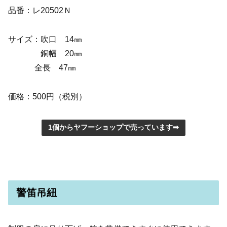
品番：レ20502Ｎ
サイズ：吹口 14㎜
銅幅 20㎜
全長 47㎜
価格：500円（税別）
1個からヤフーショップで売っています➡
警笛吊紐