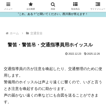
ビニール・プラスチック製品の卸販売は西川善
メニュー
会社概要
検索
取扱商品
サイドメニュー
”これ、ある？”と聞いてください。西川善が答えます！
ホーム
交通安全
警笛・警笛吊・交通指導員用ホイッスル
2022.12.23
2025.12.26
交通指導員の方が注意を喚起したり、交通整理のために使
用します。
警備用のホイッスルは声より遠くに響くので、いざと言う
とき注意を喚起するのに助かります。
声の届かない遠くの車などにも合図を送ることができま
す。