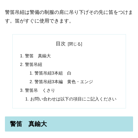
警笛吊紐は警備の制服の肩に吊り下げその先に笛をつけま
す。笛がすぐに使用できます。
目次
警笛 真鍮大
警笛吊紐
警笛吊紐3本組 白
警笛吊紐3本編 黄色・エンジ
警笛吊 くさり
お問い合わせは以下の項目にご記入ください
警笛 真鍮大