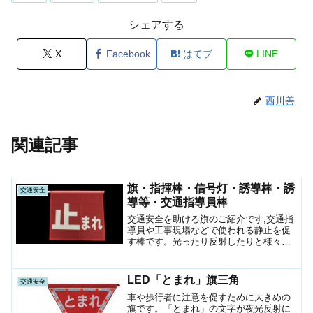
シェアする
X
Facebook
はてブ
LINE
西川善
関連記事
旗・指揮棒・信号灯・誘導棒・誘
交通安全
導等・交通指導員棒
交通安全を助ける旗のご紹介です,交通指
導員や工事現場などで使われる静止を促
す棒です。光ったり反射したりと様々で
す。
LED「とまれ」旗三角
交通安全
車や歩行者に注意を促すために大きめの
旗です。「とまれ」の文字が夜光反射に