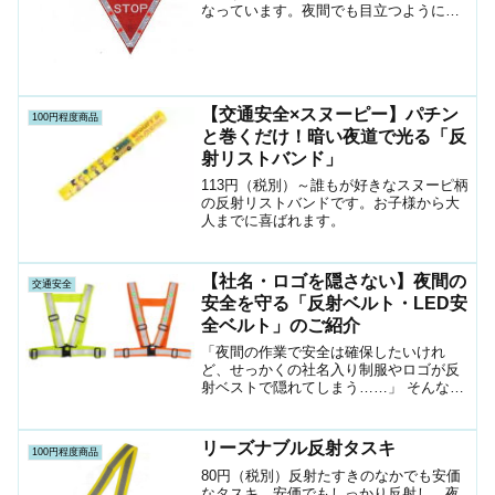
なっています。夜間でも目立つように周
囲にLEDが付いています。道路工事やイ
ベントまた、学校の子供たちの横断など
で車の一時停止を促します。別注でお好
きなサイズや文字で旗を作成することも
できます。
【交通安全×スヌーピー】パチン
100円程度商品
と巻くだけ！暗い夜道で光る「反
射リストバンド」
113円（税別）～誰もが好きなスヌーピ柄
の反射リストバンドです。お子様から大
人までに喜ばれます。
【社名・ロゴを隠さない】夜間の
交通安全
安全を守る「反射ベルト・LED安
全ベルト」のご紹介
「夜間の作業で安全は確保したいけれ
ど、せっかくの社名入り制服やロゴが反
射ベストで隠れてしまう……」 そんなお
悩みはありませんか？郵便局や鉄道会社
（JRなど）をはじめ、企業のアイデンテ
ィティを大切にする現場では、「視認
リーズナブル反射タスキ
100円程度商品
性」と「ユニフォームの象...
80円（税別）反射たすきのなかでも安価
なタスキ。安価でもしっかり反射し、夜