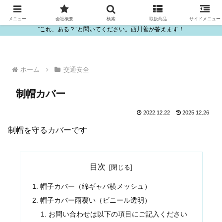
ビニール・プラスチック製品の卸販売は西川善
メニュー
会社概要
検索
取扱商品
サイドメニュー
”これ、ある？”と聞いてください。西川善が答えます！
ホーム
交通安全
制帽カバー
2022.12.22
2025.12.26
制帽を守るカバーです
目次
帽子カバー（綿ギャバ横メッシュ）
帽子カバー雨覆い（ビニール透明）
お問い合わせは以下の項目にご記入ください