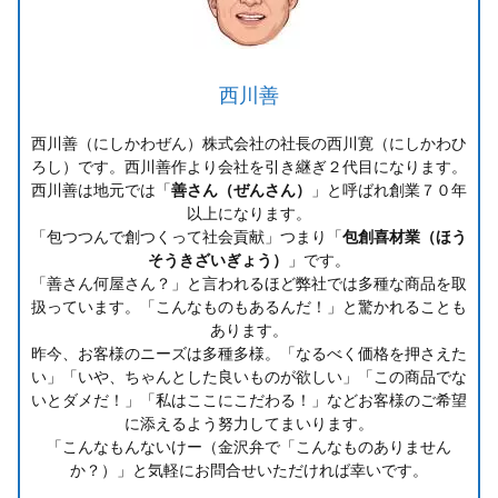
西川善
西川善（にしかわぜん）株式会社の社長の西川寛（にしかわひ
ろし）です。西川善作より会社を引き継ぎ２代目になります。
西川善は地元では「
善さん（ぜんさん）
」と呼ばれ創業７０年
以上になります。
「包つつんで創つくって社会貢献」つまり「
包創喜材業（ほう
そうきざいぎょう）
」です。
「善さん何屋さん？」と言われるほど弊社では多種な商品を取
扱っています。「こんなものもあるんだ！」と驚かれることも
あります。
昨今、お客様のニーズは多種多様。「なるべく価格を押さえた
い」「いや、ちゃんとした良いものが欲しい」「この商品でな
いとダメだ！」「私はここにこだわる！」などお客様のご希望
に添えるよう努力してまいります。
「こんなもんないけー（金沢弁で「こんなものありません
か？）」と気軽にお問合せいただければ幸いです。