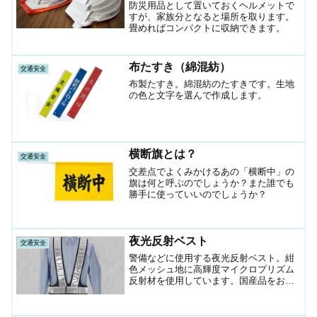
防災用品として置いておくヘルメットで
すが、家族分となると場所を取ります。
畳めればコンパクトに収納できます。
布たすき（綿混紡）
交通安全
布製たすき。綿混紡のたすきです。生地
の色と文字を選んで作成します。
横断旗とは？
交通安全
交差点でよくみかけるあの「横断中」の
旗は何と呼ぶのでしょうか？また誰でも
勝手に使っていいのでしょうか？
夜光反射ベスト
交通安全
警備などに使用する夜光反射ベスト。紺
色メッシュ地に高輝度マイクロプリズム
反射材を使用しています。国産品をお望
みの方に。