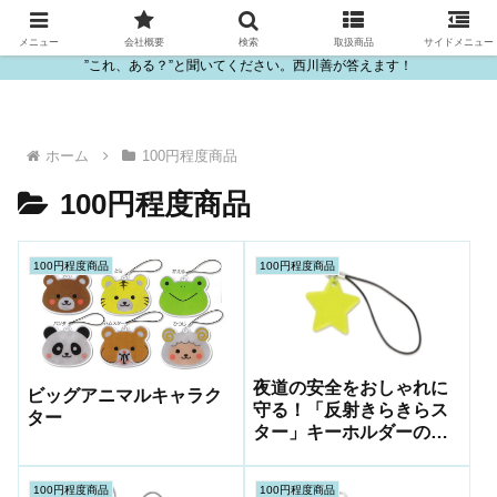
ビニール・プラスチック製品の卸販売は西川善
メニュー
会社概要
検索
取扱商品
サイドメニュー
”これ、ある？”と聞いてください。西川善が答えます！
ホーム
100円程度商品
100円程度商品
100円程度商品
100円程度商品
夜道の安全をおしゃれに
ビッグアニマルキャラク
守る！「反射きらきらス
ター
ター」キーホルダーのご
紹介｜ノベルティ・粗品
に最適
100円程度商品
100円程度商品