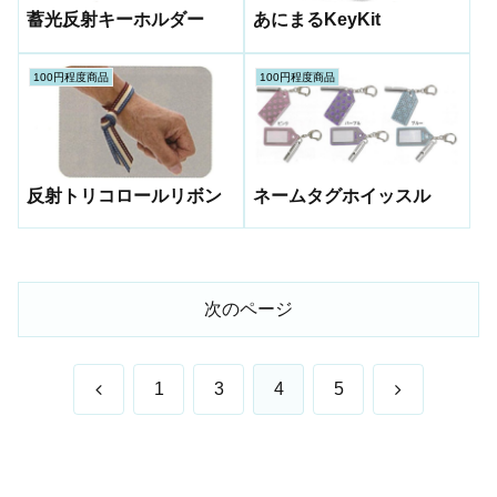
蓄光反射キーホルダー
あにまるKeyKit
100円程度商品
100円程度商品
ネームタグホイッスル
反射トリコロールリボン
次のページ
前
次
1
3
4
5
へ
へ